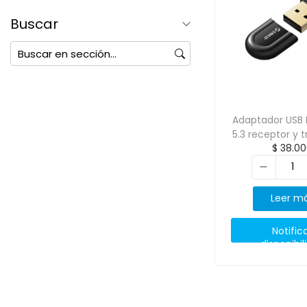
Buscar
Adaptador USB 
5.3 receptor y 
$
38.00
ORICO-BTA-5
Leer m
Notific
disponibil