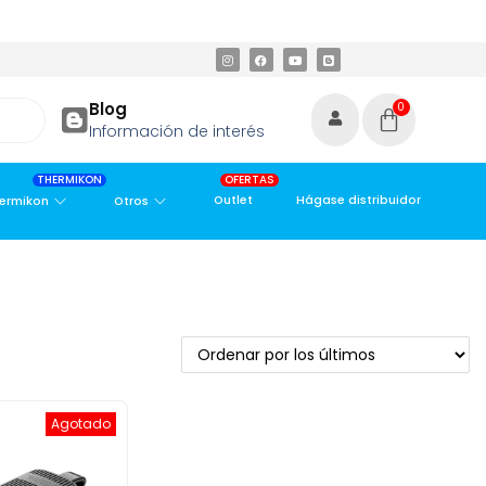
N Y ÁREA METROPOLITANA
PAGO CONTRA ENTREGA,
EN MEDELLÍN
Blog
0
Información de interés
THERMIKON
OFERTAS
Outlet
Hágase distribuidor
ermikon
Otros
Agotado