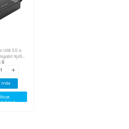
r USB 3.0 a
Gigabit Rj45
$
0
-UTK-U3
r más
ificar
ibilidad