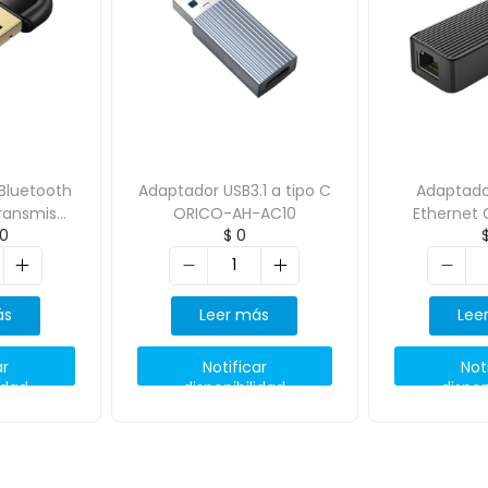
Bluetooth
Adaptador USB3.1 a tipo C
Adaptado
transmisor
ORICO-AH-AC10
Ethernet 
0
$
0
3-BK-BP
ORICO
ás
Leer más
Lee
ar
Notificar
Not
idad
disponibilidad
dispon