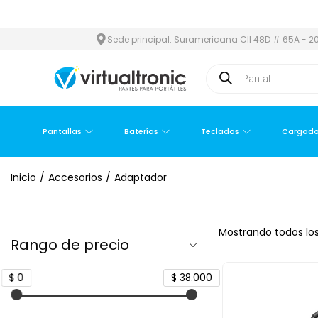
N Y ÁREA METROPOLITANA
PAGO CONTRA ENTREGA,
EN MEDELLÍ
Sede principal: Suramericana Cll 48D # 65A - 20
Pantallas
Baterías
Teclados
Cargado
Inicio
/
Accesorios
/
Adaptador
Mostrando todos los
Rango de precio
$ 0
$ 38.000