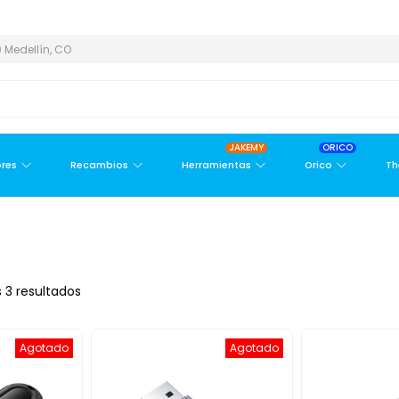
N Y ÁREA METROPOLITANA
PAGO CONTRA ENTREGA,
EN MEDELLÍ
 Medellín, CO
JAKEMY
ORICO
res
Recambios
Herramientas
Orico
Th
 3 resultados
Agotado
Agotado