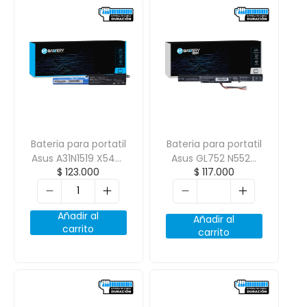
Bateria para portatil
Bateria para portatil
Asus A31N1519 X540L
Asus GL752 N552V
$
123.000
$
117.000
A540 F540 R540
A41N1501
11.25V 2600Mah
14.4V/2600mAh
Añadir al
Añadir al
carrito
carrito