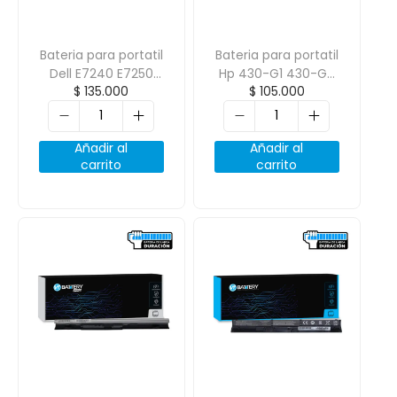
Bateria para portatil
Bateria para portatil
Dell E7240 E7250
Hp 430-G1 430-G2
$
135.000
$
105.000
KWFFN WD52H 11.1V
Ra04 14.8V
2700mAh 3cell
2600mAh
Añadir al
Añadir al
carrito
carrito