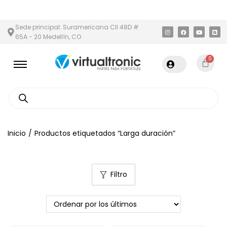
 METROPOLITANA
PAGO CONTRA ENTREGA,
EN MEDELLÍN Y ÁREA
Sede principal: Suramericana Cll 48D #
65A - 20 Medellín, CO
0
Inicio
/
Productos etiquetados “Larga duración”
Filtro