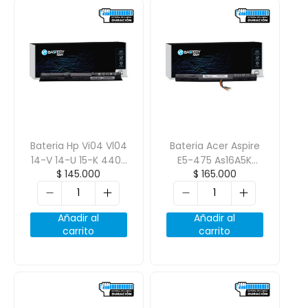
Bateria Hp Vi04 Vl04
Bateria Acer Aspire
14-V 14-U 15-K 440-
E5-475 As16A5K
$
145.000
$
165.000
G2 450-G2 14.8V
As16A7K As16A8K
2600mAh 4 Celdas
14.6V 2900mAh 4
Celdas
Añadir al
Añadir al
carrito
carrito