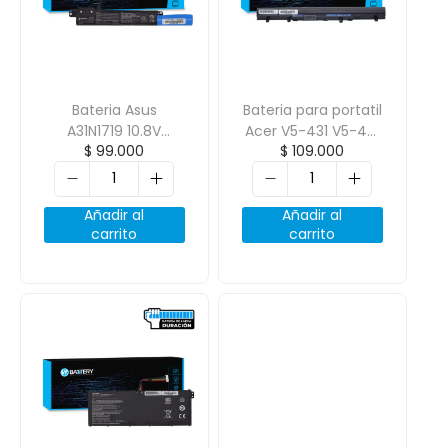
Bateria Asus
Bateria para portatil
A31N1719 10.8V
Acer V5-431 V5-471
$
99.000
$
109.000
2600mAh
E1-430 Es1-411 14.8V
2600mAh 4 Celdas
Añadir al
Añadir al
carrito
carrito