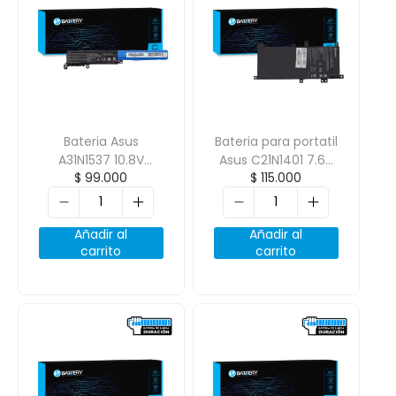
Bateria Asus
Bateria para portatil
A31N1537 10.8V
Asus C21N1401 7.6V
$
99.000
$
115.000
2600mAh
4650mAh
Añadir al
Añadir al
carrito
carrito