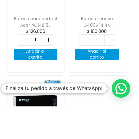
Bateria para portatil
Bateria Lenovo
Acer AC14B18J
G400S 14.4V
$
126.000
$
160.000
AC14B13J
2600mAh 4 Celdas
3ICP5/57/80 E3-
112M 11.4v 3600mAh
Añadir al
Añadir al
carrito
carrito
Finaliza tu pedido a través de WhatsApp!