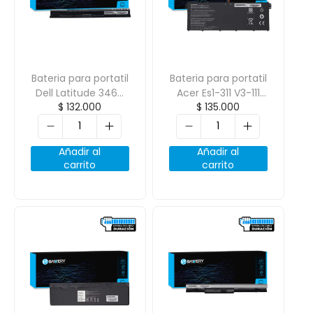
Bateria para portatil
Bateria para portatil
Dell Latitude 3460
Acer Es1-311 V3-111
$
132.000
$
135.000
3560 Inspiron 5758
Ac14B8K Ac14B3K
5451 5558 14.8V
15.2V 3600mAh
2600Mah 4 Cell
Añadir al
Añadir al
carrito
carrito