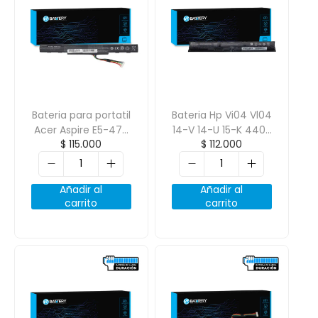
Bateria para portatil
Bateria Hp Vi04 Vl04
Acer Aspire E5-475
14-V 14-U 15-K 440-
$
115.000
$
112.000
As16A5K As16A7K
G2 450-G2 14.8V
As16A8K 14.6V
2600mAh 4 Celdas
2600mAh 4 Celdas
Añadir al
Añadir al
carrito
carrito