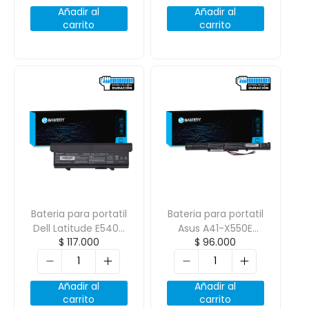
Añadir al
Añadir al
carrito
carrito
Bateria para portatil
Bateria para portatil
Dell Latitude E5400
Asus A41-X550E
$
117.000
$
96.000
E5500 E5410 E5510
K550D X550D x550z
11.1V 6600mAh
14.4V 2600mAh
Añadir al
Añadir al
carrito
carrito