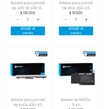
Bateria para portatil
Bateria para portatil
Hp 430-G1 430-G2
Hp Ri04 450-G3
$
135.000
$
111.000
Ra04 14.8V
470-G3 14.8V
2600mAh
2600mAh 4 Celdas
Añadir al
Añadir al
carrito
carrito
Bateria para portatil
Bateria Hp NP03XL
Hp Ro04 430-G3
11.4V