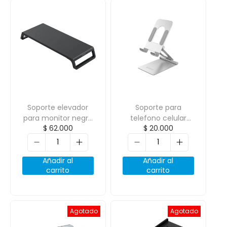
Soporte elevador
Soporte para
para monitor negro
telefono celular
$
62.000
$
20.000
ORICO-HSQ-M1-BK-
plegable ORICO-
BP
LST-S1
Añadir al
Añadir al
carrito
carrito
Agotado
Agotado