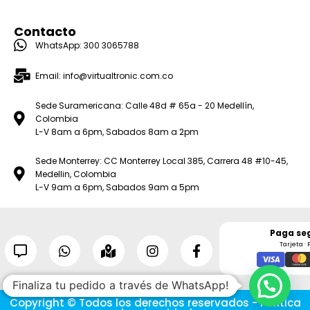
Contacto
WhatsApp: 300 3065788
Email: info@virtualtronic.com.co
Sede Suramericana: Calle 48d # 65a - 20 Medellín,
Colombia
L-V 8am a 6pm, Sabados 8am a 2pm
Sede Monterrey: CC Monterrey Local 385, Carrera 48 #10-45,
Medellin, Colombia
L-V 9am a 6pm, Sabados 9am a 5pm
Paga se
Tarjeta · 
Finaliza tu pedido a través de WhatsApp!
Copyright © Todos los derechos reservados - Política