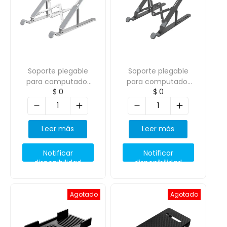
Soporte plegable
Soporte plegable
para computador
para computador
$
0
$
0
portatil ORICO-PFB-
portatil ORICO-PFB-
A21
A2
Leer más
Leer más
Notificar
Notificar
disponibilidad
disponibilidad
Agotado
Agotado