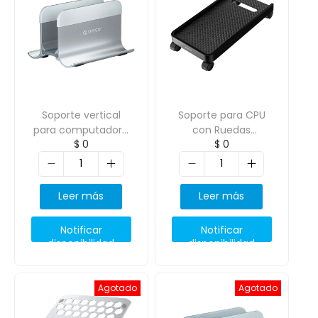
Soporte vertical
Soporte para CPU
para computadora
con Ruedas
$
0
$
0
portatil con
46.0*24.7*4.0
bloqueo por
ORICO-CPB2
gravedad ORICO-
NPB2-GY
Leer más
Leer más
Notificar
Notificar
disponibilidad
disponibilidad
Agotado
Agotado