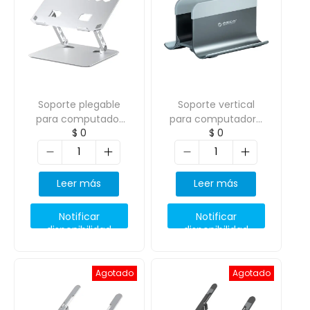
Soporte plegable
Soporte vertical
para computador
para computadora
$
0
$
0
portatil ORICO-
portatil con
LST021
bloqueo por
gravedad ORICO-
NPB2-GY
Leer más
Leer más
Notificar
Notificar
disponibilidad
disponibilidad
Agotado
Agotado