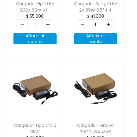
Cargador Hp 19.5V
Cargador Sony 19.5V
3.33A 65W VT-
2A 39W 6.5*4.4
$
55.000
$
41.000
CHARGER 7.4*5.0
Añadir al
Añadir al
carrito
carrito
Cargador Tipo C 3.0
Cargador Lenovo
65W
20V 2.25A 45W