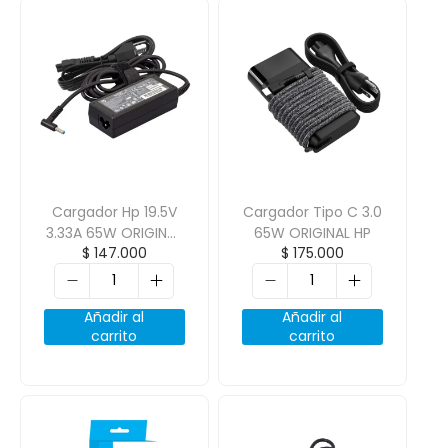
Cargador Hp 19.5V
Cargador Tipo C 3.0
3.33A 65W ORIGINAL
65W ORIGINAL HP
$
147.000
$
175.000
4.5*3.0
Añadir al
Añadir al
carrito
carrito