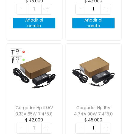
$
75.000
$
42.000
4.0*1.7
Añadir al
Añadir al
carrito
carrito
Cargador Hp 19.5V
Cargador Hp 19V
3.33A 65W 7.4*5.0
4.74A 90W 7.4*5.0
$
42.000
$
45.000