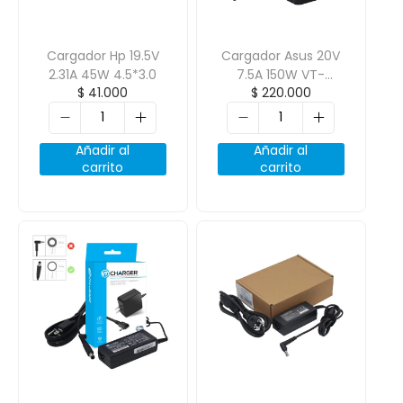
Cargador Hp 19.5V
Cargador Asus 20V
2.31A 45W 4.5*3.0
7.5A 150W VT-
$
41.000
$
220.000
CHARGER 4.5*3.0
Añadir al
Añadir al
carrito
carrito