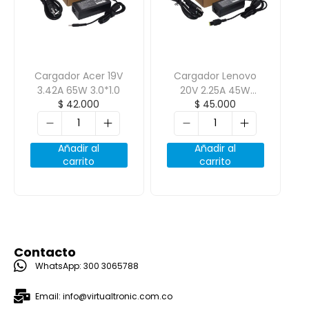
Cargador Acer 19V
Cargador Lenovo
3.42A 65W 3.0*1.0
20V 2.25A 45W
$
42.000
$
45.000
Punta Cuadrada
Añadir al
Añadir al
carrito
carrito
Contacto
WhatsApp: 300 3065788
Email: info@virtualtronic.com.co