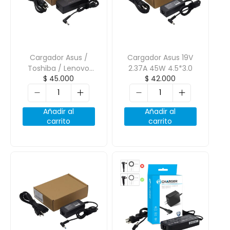
Cargador Asus /
Cargador Asus 19V
Toshiba / Lenovo
2.37A 45W 4.5*3.0
$
45.000
$
42.000
19V 4.74A 90W
5.5*2.5
Añadir al
Añadir al
carrito
carrito