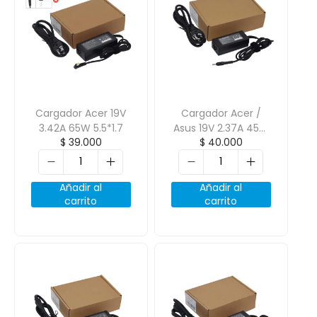
Cargador Acer 19V
Cargador Acer /
3.42A 65W 5.5*1.7
Asus 19V 2.37A 45W
$
39.000
$
40.000
3.0*1.0
Añadir al
Añadir al
carrito
carrito