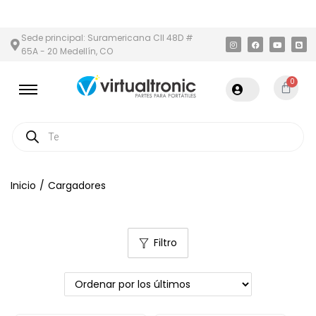
A METROPOLITANA
PAGO CONTRA ENTREGA,
EN MEDELLÍN Y ÁRE
Sede principal: Suramericana Cll 48D #
65A - 20 Medellín, CO
0
Inicio
/
Cargadores
Filtro