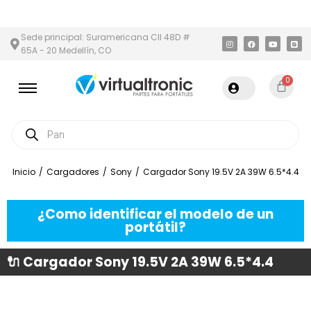
 Y ÁREA METROPOLITANA
PAGO CONTRA ENTREGA,
EN MEDELLÍN
Sede principal: Suramericana Cll 48D #
65A - 20 Medellín, CO
0
Inicio
/
Cargadores
/
Sony
/
Cargador Sony 19.5V 2A 39W 6.5*4.4
¿Como identificar el modelo de un
portátil?
🔌 Cargador Sony 19.5V 2A 39W 6.5*4.4