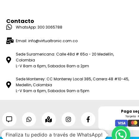
Contacto
WhatsApp: 300 3065788
Email: info@virtualtronic.com.co
Sede Suramericana: Calle 48d # 65a - 20 Medellín,
Colombia
L-V 8am a 6pm, Sabados 8am a 2pm
Sede Monterrey: CC Monterrey Local 385, Carrera 48 #10-45,
Medellin, Colombia
L-V 9am a 6pm, Sabados 9am a 5pm
Paga se
Tarjeta · 
Finaliza tu pedido a través de WhatsApp!