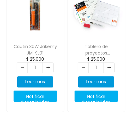
Cautin 30W Jakemy
Tablero de
JM-SL01
proyectos
$
25.000
$
25.000
magnetico Jakemy
JM-Z09
Leer más
Leer más
Notificar
Notificar
disponibilidad
disponibilidad