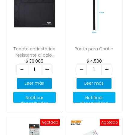
Tapete antiestático
Punta para Cautin
resistente al calor
$
36.000
$
4.500
Jakemy JM-Z16
Leer más
Leer más
Notificar
Notificar
disponibilidad
disponibilidad
Agotado
Agotado