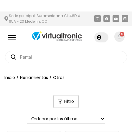
N Y ÁREA METROPOLITANA
PAGO CONTRA ENTREGA,
EN MEDELLÍ
Sede principal: Suramericana Cll 48D #
65A - 20 Medellín, CO
0
Inicio
/
Herramientas
/
Otros
Filtro