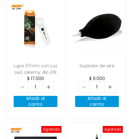
Lupa 37mm con Luz
Soplador de aire
Led Jakemy JM-Z19
$
17.000
$
9.000
Añadir al
Añadir al
carrito
carrito
Agotado
Agotado