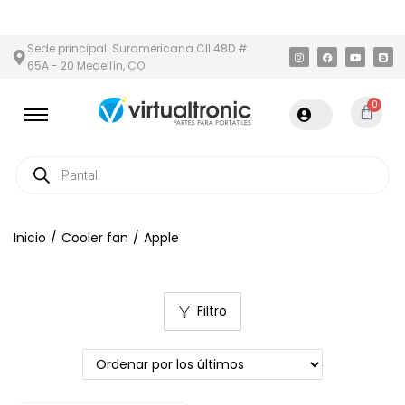
LÍN Y ÁREA METROPOLITANA
PAGO CONTRA ENTREGA,
EN MEDELL
Sede principal: Suramericana Cll 48D #
65A - 20 Medellín, CO
0
Inicio
/
Cooler fan
/
Apple
Filtro