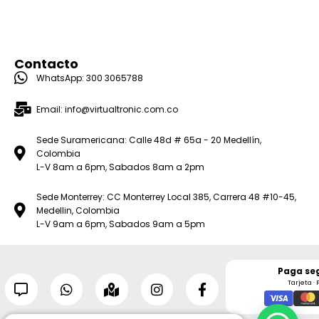
Contacto
WhatsApp: 300 3065788
Email: info@virtualtronic.com.co
Sede Suramericana: Calle 48d # 65a - 20 Medellín,
Colombia
L-V 8am a 6pm, Sabados 8am a 2pm
Sede Monterrey: CC Monterrey Local 385, Carrera 48 #10-45,
Medellin, Colombia
L-V 9am a 6pm, Sabados 9am a 5pm
Paga se
Tarjeta · 