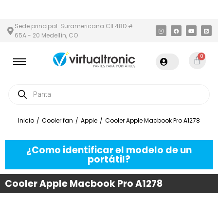
 Y ÁREA METROPOLITANA
PAGO CONTRA ENTREGA,
EN MEDELLÍN 
Sede principal: Suramericana Cll 48D #
65A - 20 Medellín, CO
0
Inicio
/
Cooler fan
/
Apple
/
Cooler Apple Macbook Pro A1278
¿Como identificar el modelo de un
portátil?
Cooler Apple Macbook Pro A1278