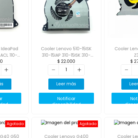
 IdeaPad
Cooler Lenovo 510-15ISK
Cooler Le
5ACL 110-
310-15IAP 310-15ISK 310-
Z
00
$
22.000
$
27
14IAP 310-14IKB
ás
Leer más
Lee
ar
Notificar
Not
idad
disponibilidad
dispon
Agotado
Agotado
 G40 G50
Cooler Lenovo G400
Cooler L