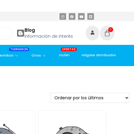
ETROPOLITANA
PAGO CONTRA ENTREGA,
EN MEDELLÍN Y ÁREA M
Blog
0
Información de interés
THERMIKON
OFERTAS
Outlet
Hágase distribuidor
ermikon
Otros