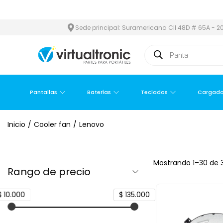
ETROPOLITANA
PAGO CONTRA ENTREGA,
EN MEDELLÍN Y ÁREA M
Sede principal: Suramericana Cll 48D # 65A - 20
Pantallas
Baterías
Teclados
Cargado
Inicio
/
Cooler fan
/
Lenovo
Mostrando
1
–
30
de 3
Rango de precio
$ 10.000
$ 135.000