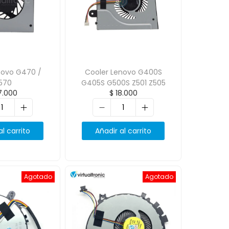
novo G470 /
Cooler Lenovo G400S
570
G405S G500S Z501 Z505
.000
$
18.000
al carrito
Añadir al carrito
Agotado
Agotado