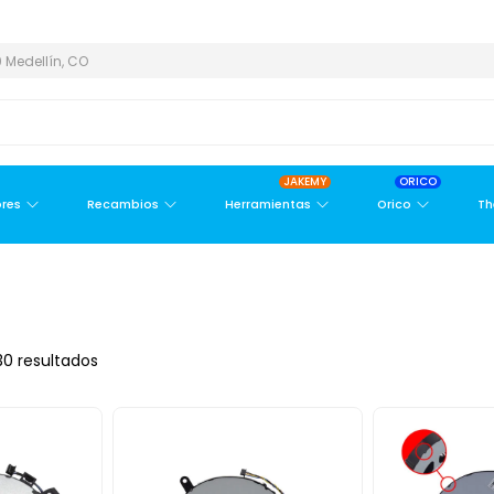
ETROPOLITANA
PAGO CONTRA ENTREGA,
EN MEDELLÍN Y ÁREA M
 Medellín, CO
JAKEMY
ORICO
res
Recambios
Herramientas
Orico
Th
0 resultados