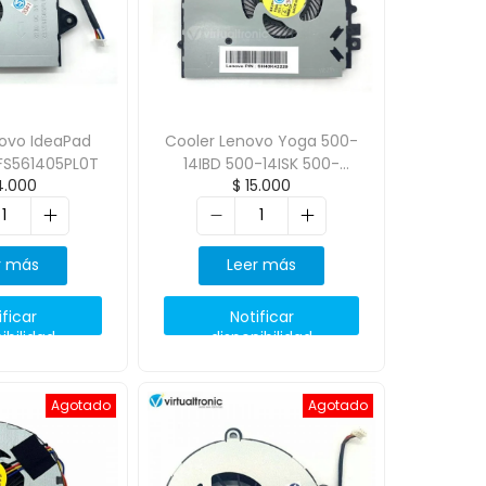
novo IdeaPad
Cooler Lenovo Yoga 500-
DFS561405PL0T
14IBD 500-14ISK 500-
.000
$
15.000
14IHW
r más
Leer más
ificar
Notificar
ibilidad
disponibilidad
Agotado
Agotado