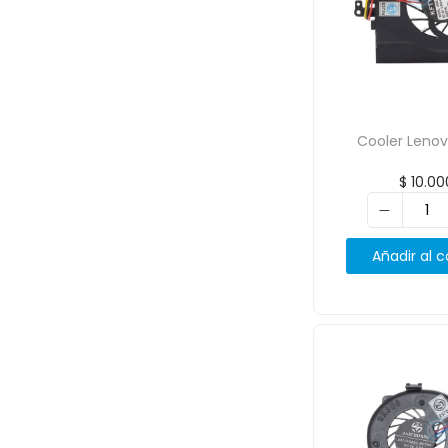
Cooler Leno
$
10.00
Añadir al c