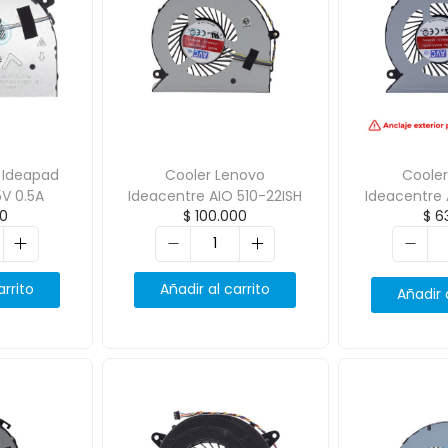
 Ideapad
Cooler Lenovo
Coole
5V 0.5A
Ideacentre AIO 510-22ISH
Ideacentre 
0
$
100.000
$
63
arrito
Añadir al carrito
Añadir 