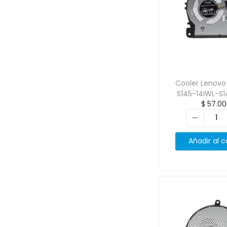
Cooler Lenovo
S145-14IWL-S1
$
57.00
Añadir al c