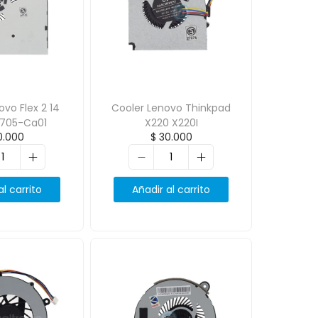
ovo Flex 2 14
Cooler Lenovo Thinkpad
0705-Ca01
X220 X220I
.000
$
30.000
al carrito
Añadir al carrito