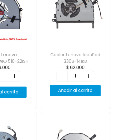
r Lenovo
Cooler Lenovo IdeaPad
AIO 510-22ISH
330S-14IKB
.000
$
62.000
Añadir al carrito
al carrito