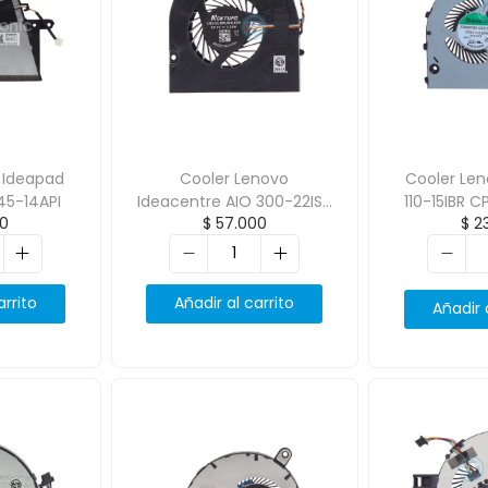
 Ideapad
Cooler Lenovo
Cooler Len
45-14API
Ideacentre AIO 300-22ISU
110-15IBR C
0
$
57.000
$
23
300-23ACL 00PC723
De Refr
DC2800
arrito
Añadir al carrito
Añadir 