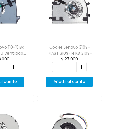
ovo 110-15ISK
Cooler Lenovo 310S-
PU Ventilador
14AST 310S-14IKB 310S-
.000
$
27.000
igeración
14ISK 510S-14ISK 510s-15ISK
0ENF0 DF
al carrito
Añadir al carrito