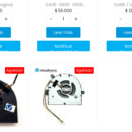
riginal
G405 G500 G505
G485 / 
0
$
55.000
$
1
G400A G500A G490
Grafica
G410 G510
ás
Leer más
Lee
ar
Notificar
Not
idad
disponibilidad
dispon
Agotado
Agotado