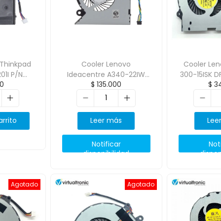
 Thinkpad
Cooler Lenovo
Cooler Le
01I P/N
Ideacentre A340-22IW
300-15ISK 
0
$
135.000
$
34
 Oem
Original
arrito
Leer más
Lee
Notificar
Not
disponibilidad
dispon
Agotado
Agotado