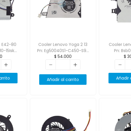
o E42-80
Cooler Lenovo Yoga 2 13
Cooler Len
10-15Isk
Pn: Eg50040S1-C450-S99
Pn: Bsb
0
$
54.000
$
30
P 15-Au
Original
9
arrito
Añadir 
Añadir al carrito