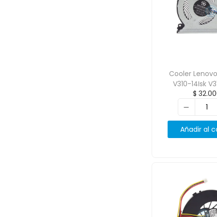
Cooler Lenov
V310-14Isk V3
$
32.00
V310-14Ibk H
85635
Añadir al c