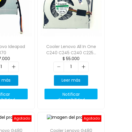
novo Ideapad
Cooler Lenovo All In One
370
C240 C245 C240 C225R
.000
$
55.000
C200 Mf60090V1-C
r más
Leer más
ificar
Notificar
ibilidad
disponibilidad
Agotado
Agotado
enovo G480
Cooler Lenovo G480