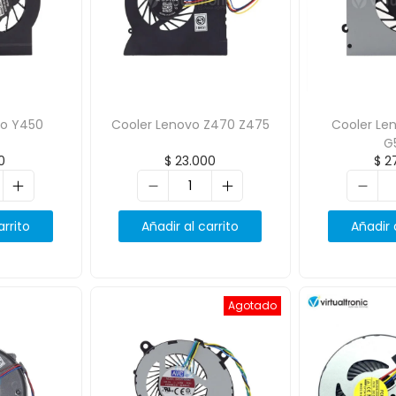
vo Y450
Cooler Lenovo Z470 Z475
Cooler Le
G
0
$
23.000
$
27
arrito
Añadir al carrito
Añadir 
Agotado