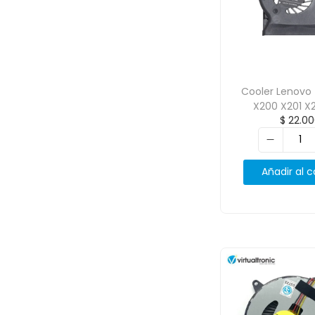
Cooler Lenovo
X200 X201 X2
$
22.00
45N4782
Añadir al c