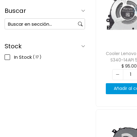
Buscar
Stock
Cooler Lenovo
In Stock
( 17 )
S340-14API 
$
95.00
Añadir al c