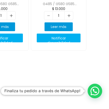
G580 G585
G485 / G580 G585
2.000
$
13.000
 Integrada
Grafica Independiente
r más
Leer más
ificar
Notificar
ibilidad
disponibilidad
Finaliza tu pedido a través de WhatsApp!