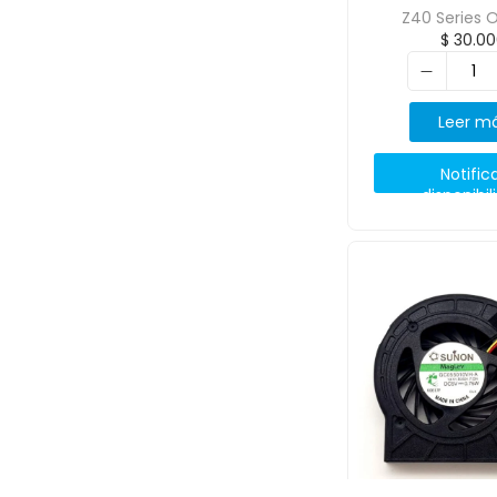
Z40 Series O
$
30.00
Leer m
Notific
disponibil