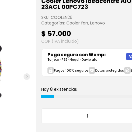
Cooler Lenovo Ideacentre AIO
23ACL 00PC723
SKU:
COOLEN26
Categorías:
Cooler fan
,
Lenovo
$
57.000
COP (IVA incluido)
Paga seguro con
Wompi
Tarjeta · PSE · Nequi · Daviplata
Pagos 100% seguros
Datos protegidos
Hay 8 existencias