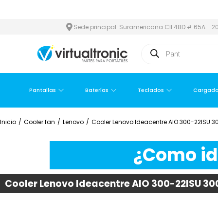
 Y ÁREA METROPOLITANA
PAGO CONTRA ENTREGA,
EN MEDELLÍN
Sede principal: Suramericana Cll 48D # 65A - 20
Pantallas
Baterías
Teclados
Cargado
Inicio
/
Cooler fan
/
Lenovo
/
Cooler Lenovo Ideacentre AIO 300-22ISU 
¿Como ide
Cooler Lenovo Ideacentre AIO 300-22ISU 3