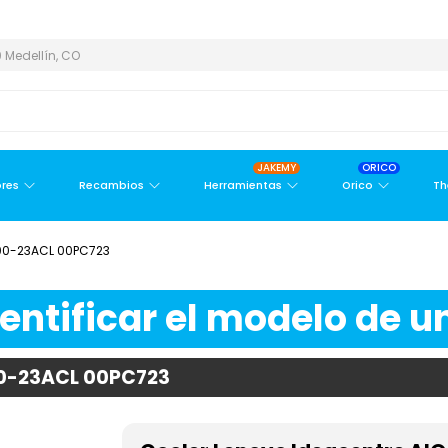
 Y ÁREA METROPOLITANA
PAGO CONTRA ENTREGA,
EN MEDELLÍN 
 Medellín, CO
JAKEMY
ORICO
res
Recambios
Herramientas
Orico
Th
300-23ACL 00PC723
ntificar el modelo de un
00-23ACL 00PC723