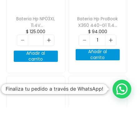
Bateria Hp NP03XL
Bateria Hp ProBook
11.4V
X360 440-G1 11.4V
$
125.000
$
94.000
4200mAh/48Wh
4200mAh
Añadir al
Añadir al
carrito
carrito
Finaliza tu pedido a través de WhatsApp!