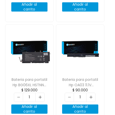
Añadir al
Añadir al
carrito
carrito
Bateria para portatil
Bateria para portatil
Hp BG06XL HSTNN-
Hp OA03 11.1V
$
129.000
$
90.000
IB6Z 11.4V 3400mAh
2200mAh
Añadir al
Añadir al
carrito
carrito