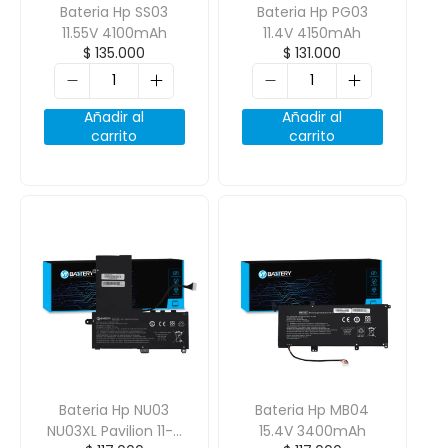
Bateria Hp SS03
Bateria Hp PG03
11.55V 4100mAh
11.4V 4150mAh
$
135.000
$
131.000
Añadir al
Añadir al
carrito
carrito
Bateria Hp NU03
Bateria Hp MB04
NU03XL Pavilion 11-u
15.4V 3400mAh