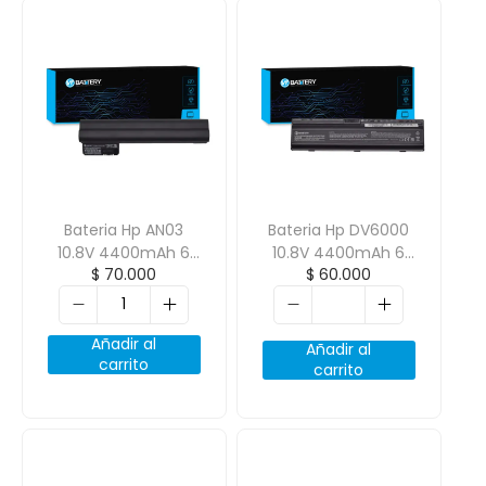
Bateria Hp AN03
Bateria Hp DV6000
10.8V 4400mAh 6
10.8V 4400mAh 6
$
70.000
$
60.000
Celdas
Celdas
Añadir al
Añadir al
carrito
carrito