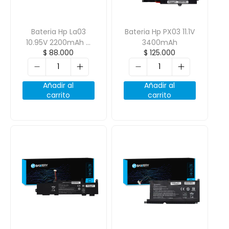
Bateria Hp La03
Bateria Hp PX03 11.1V
10.95V 2200mAh 4
3400mAh
$
88.000
$
125.000
Cell Negra
Añadir al
Añadir al
carrito
carrito