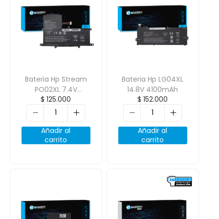
Bateria Hp Stream
Bateria Hp LG04XL
PO02XL 7.4V
14.8V 4100mAh
$
125.000
$
152.000
4800mAh
Añadir al
Añadir al
carrito
carrito