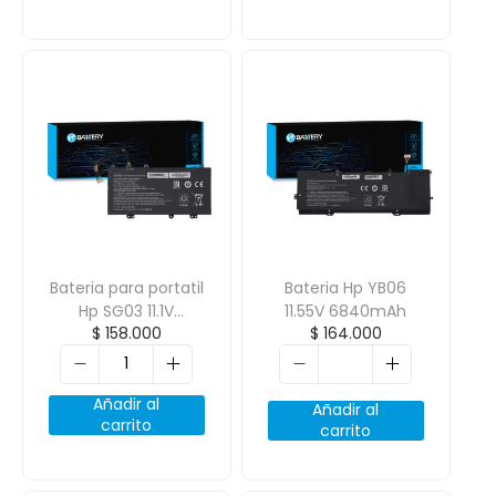
Bateria para portatil
Bateria Hp YB06
Hp SG03 11.1V
11.55V 6840mAh
$
158.000
$
164.000
5100mAh
Añadir al
Añadir al
carrito
carrito