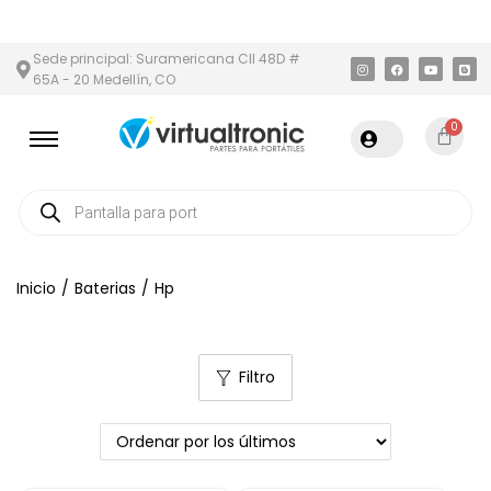
 METROPOLITANA
PAGO CONTRA ENTREGA,
EN MEDELLÍN Y ÁREA
Sede principal: Suramericana Cll 48D #
65A - 20 Medellín, CO
0
Inicio
/
Baterias
/
Hp
Filtro