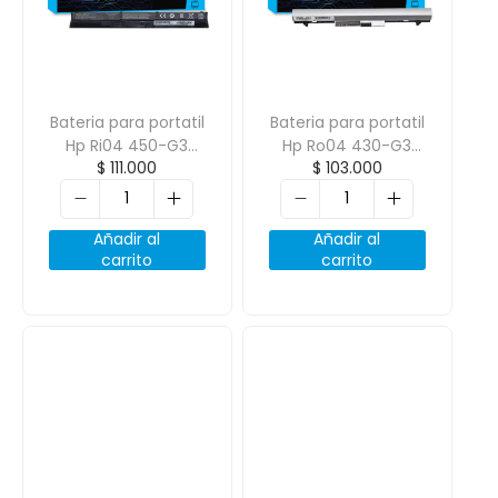
Bateria para portatil
Bateria para portatil
Hp Ri04 450-G3
Hp Ro04 430-G3
$
111.000
$
103.000
470-G3 14.8V
440-G3 805291-001
2600mAh 4 Celdas
14.8V 2600Mah 4
Celdas
Añadir al
Añadir al
carrito
carrito