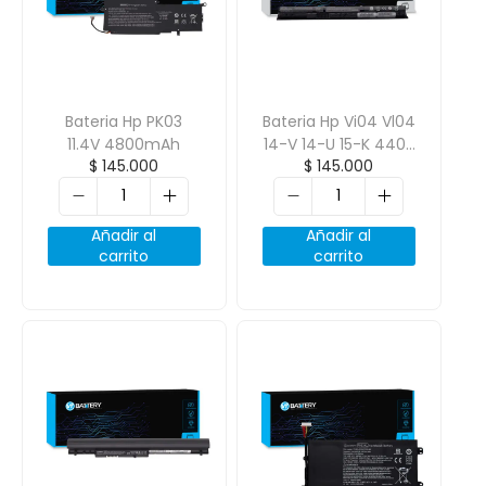
Bateria Hp PK03
Bateria Hp Vi04 Vl04
11.4V 4800mAh
14-V 14-U 15-K 440-
$
145.000
$
145.000
G2 450-G2 14.8V
2600mAh 4 Celdas
Añadir al
Añadir al
carrito
carrito