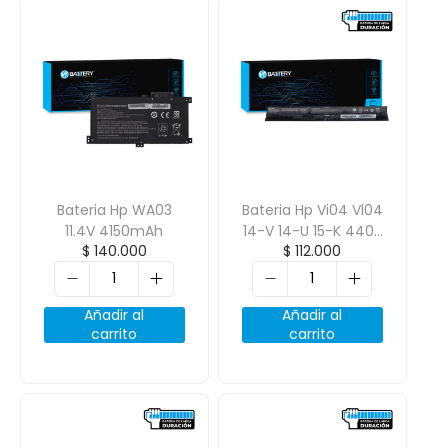
Bateria Hp WA03
Bateria Hp Vi04 Vl04
11.4V 4150mAh
14-V 14-U 15-K 440-
$
140.000
$
112.000
G2 450-G2 14.8V
2600mAh 4 Celdas
Añadir al
Añadir al
carrito
carrito