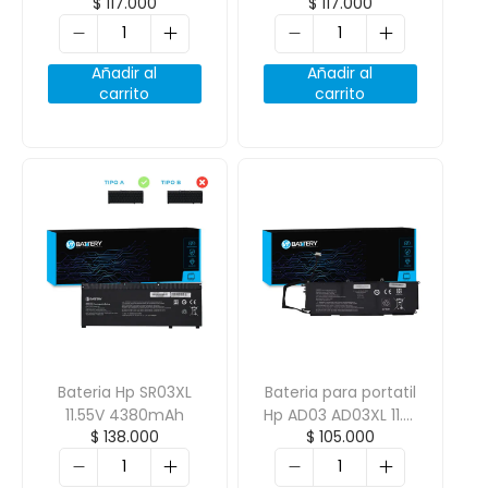
$
117.000
$
117.000
11-ab 11.55V
3400mAh
Añadir al
Añadir al
carrito
carrito
Bateria Hp SR03XL
Bateria para portatil
11.55V 4380mAh
Hp AD03 AD03XL 11.1V
$
138.000
$
105.000
4100mAh