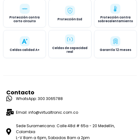
Protección contra
Protección contra
Protección Esd
corto circuito
sobrecalentamiento
Celdas de capacidad
Celdas calidad A+
Garantía 12 meses
real
Contacto
WhatsApp: 300 3065788
Email: info@virtualtronic.com.co
Sede Suramericana: Calle 48d # 65a - 20 Medellín,
Colombia
L-V 8am a 6pm, Sabados 8am a 2pm