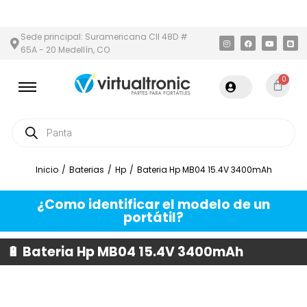
ÁREA METROPOLITANA
PAGO CONTRA ENTREGA,
EN MEDELLÍN Y 
Sede principal: Suramericana Cll 48D #
65A - 20 Medellín, CO
0
Inicio
/
Baterias
/
Hp
/
Bateria Hp MB04 15.4V 3400mAh
¿Como identificar el modelo de un
portátil?
🔋 Bateria Hp MB04 15.4V 3400mAh