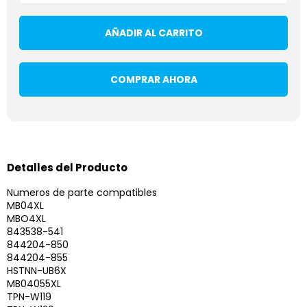
AÑADIR AL CARRITO
COMPRAR AHORA
Detalles del Producto
Numeros de parte compatibles
MB04XL
MBO4XL
843538-541
844204-850
844204-855
HSTNN-UB6X
MB04055XL
TPN-W119