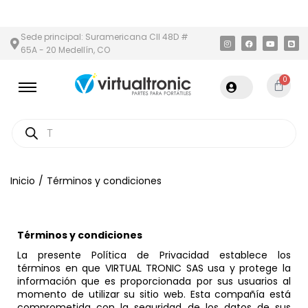
 Y ÁREA METROPOLITANA
PAGO CONTRA ENTREGA,
EN MEDELLÍN 
Sede principal: Suramericana Cll 48D #
65A - 20 Medellín, CO
0
Inicio
/
Términos y condiciones
Términos y condiciones
La presente Política de Privacidad establece los
términos en que VIRTUAL TRONIC SAS usa y protege la
información que es proporcionada por sus usuarios al
momento de utilizar su sitio web. Esta compañía está
comprometida con la seguridad de los datos de sus