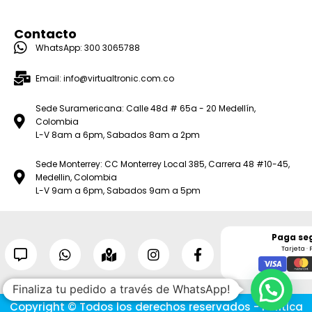
Contacto
WhatsApp: 300 3065788
Email: info@virtualtronic.com.co
Sede Suramericana: Calle 48d # 65a - 20 Medellín,
Colombia
L-V 8am a 6pm, Sabados 8am a 2pm
Sede Monterrey: CC Monterrey Local 385, Carrera 48 #10-45,
Medellin, Colombia
L-V 9am a 6pm, Sabados 9am a 5pm
Paga se
Tarjeta · 
Finaliza tu pedido a través de WhatsApp!
Copyright © Todos los derechos reservados - Política