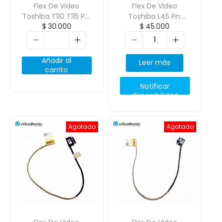
Flex De Video
Flex De Video
Toshiba T110 T115 Pn:
Toshiba L45 Pn:
$
30.000
$
45.000
Dd0Tl1Lc000
Dc020001Te00
Añadir al
Leer más
carrito
Notificar
disponibilidad
Agotado
Agotado