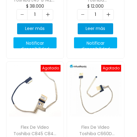
$
38.000
$
12.000
01Rc000 30 Pines
Nb500/Nb505 Nb520
Board, 40 Pantalla
Leer más
Leer más
Notificar
Notificar
disponibilidad
disponibilidad
Agotado
Agotado
Flex De Video
Flex De Video
Toshiba C845 C840
Toshiba C660D