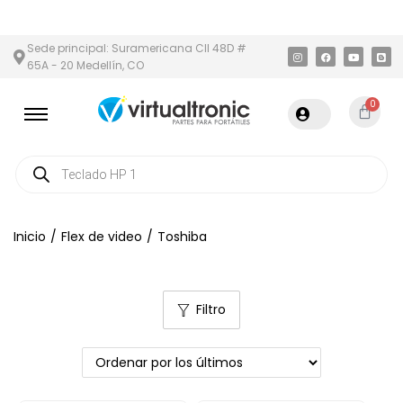
ETROPOLITANA
PAGO CONTRA ENTREGA,
EN MEDELLÍN Y ÁREA ME
Sede principal: Suramericana Cll 48D #
65A - 20 Medellín, CO
0
Inicio
/
Flex de video
/
Toshiba
Filtro