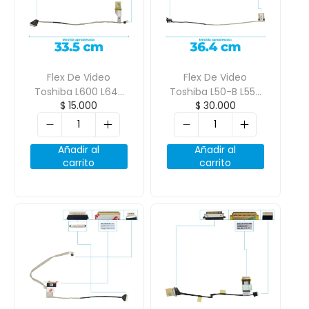
Flex De Video
Flex De Video
Toshiba L600 L645
Toshiba L50-B L55-
$
15.000
$
30.000
L600D L640 C600D
B5163Rm L55D-B
C640 C630
L55-B S55-B 40 Pin
Dd0Te2Lc010
Añadir al
Añadir al
carrito
carrito