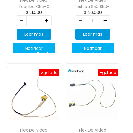
Flex De Video
Flex De Video
Toshiba C55-C
Toshiba S50 S50-B
$
21.000
$
46.000
Acetato Pn:
S55T-B5 S55-B S55-
Dd0Blqlc010
C L50-B 30Pin
Dd0Bltlc020
Leer más
Leer más
Notificar
Notificar
disponibilidad
disponibilidad
Agotado
Agotado
Flex De Video
Flex De Video