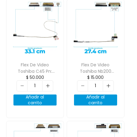
Flex De Video
Flex De Video
Toshiba C45 Pn:
Toshiba Nb200
$
50.000
$
15.000
Dd0Mtclc020
Nb205 Pn:
Dc02000S000
Añadir al
Añadir al
carrito
carrito