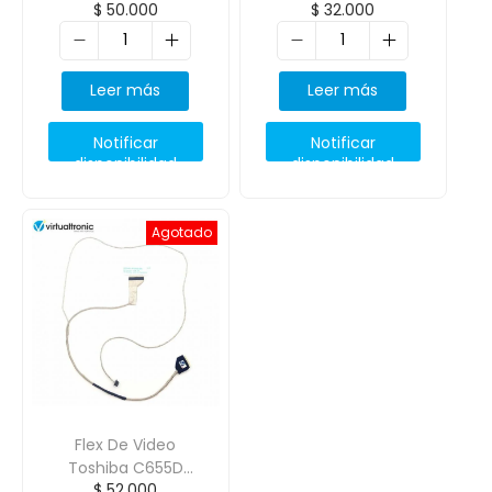
$
50.000
$
32.000
L845 L840 S845
C660 C660G C665
S840 Dd0By3Lc000
P750 P755
Dc020011Z10
Leer más
Leer más
Notificar
Notificar
disponibilidad
disponibilidad
Agotado
Flex De Video
Toshiba C655D
$
52.000
C655 C650 Pn: