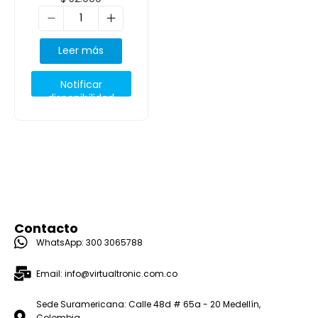
6017B0265501
Leer más
Notificar
disponibilidad
Contacto
WhatsApp: 300 3065788
Email: info@virtualtronic.com.co
Sede Suramericana: Calle 48d # 65a - 20 Medellín,
Colombia