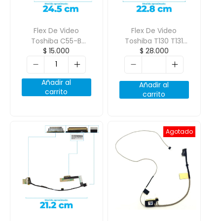
Flex De Video
Flex De Video
Toshiba C55-B
Toshiba T130 T131
$
15.000
$
28.000
C55D C55T C55D-B
T132 T135 Pn:
C50D C55T-B
Dd0Bu3Lc000
Dc02001Yg00
Añadir al
Añadir al
carrito
carrito
Agotado