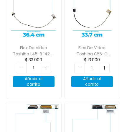
Flex De Video
Flex De Video
Toshiba L45-B 1422-
Toshiba C55-C
$
33.000
$
13.000
01Rm000 20 Pines
Boton Pn:
Board, 30 Pantalla
Dd0Blqlc010
Añadir al
Añadir al
carrito
carrito