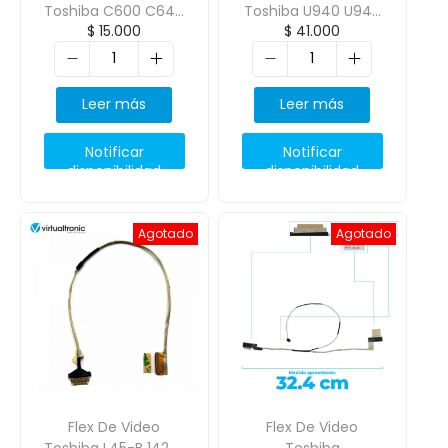
Toshiba C600 C640
Toshiba U940 U945
$
15.000
$
41.000
C640 6017B0273901
U900 Dc02001Mf00
Leer más
Leer más
Notificar
Notificar
disponibilidad
disponibilidad
Agotado
Agotado
Flex De Video
Flex De Video
Toshiba L45-B 1422-
Toshiba