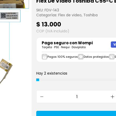
Flex De Video Toshiba C55-C 
SKU:
FDV-143
Categorías:
Flex de video
,
Toshiba
$
13.000
COP (IVA incluido)
Paga seguro con
Wompi
Tarjeta · PSE · Nequi · Daviplata
Pagos 100% seguros
Datos protegidos
Hay 2 existencias