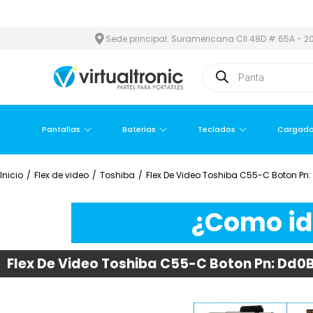
 Y ÁREA METROPOLITANA
PAGO CONTRA ENTREGA,
EN MEDELLÍN
Sede principal: Suramericana Cll 48D # 65A - 20
Pantallas
Baterías
Teclados
Cargado
Inicio
/
Flex de video
/
Toshiba
/
Flex De Video Toshiba C55-C Boton Pn:
¿Como ide
Flex De Video Toshiba C55-C Boton Pn: Dd0