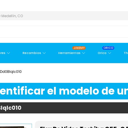
 Y ÁREA METROPOLITANA
PAGO CONTRA ENTREGA,
EN MEDELLÍN 
 Medellín, CO
JAKEMY
ORICO
res
Recambios
Herramientas
Orico
Th
 Dd0Blqlc010
ntificar el modelo de un
Blqlc010