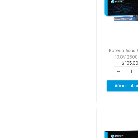
Bateria Asus 
10.8V 260
$
105.0
Añadir al c