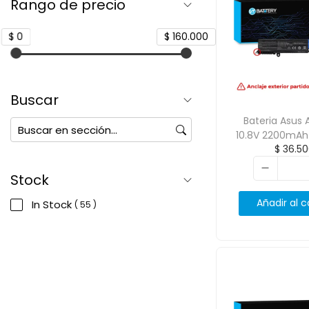
Rango de precio
$ 0
$ 160.000
Buscar
Bateria Asus 
10.8V 2200mAh
$
36.50
Stock
Añadir al c
In Stock
( 55 )