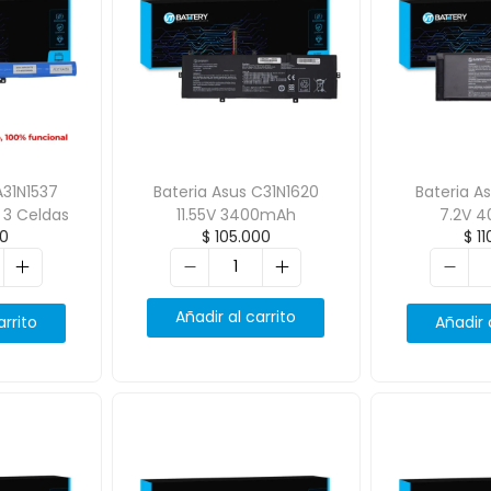
A31N1537
Bateria Asus C31N1620
Bateria A
 3 Celdas
11.55V 3400mAh
7.2V 
0
$
105.000
$
11
Añadir al carrito
arrito
Añadir 