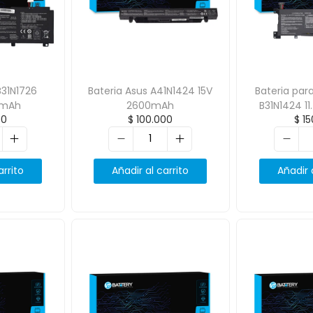
B31N1726
Bateria Asus A41N1424 15V
Bateria para
0mAh
2600mAh
B31N1424 1
00
$
100.000
$
15
arrito
Añadir al carrito
Añadir 