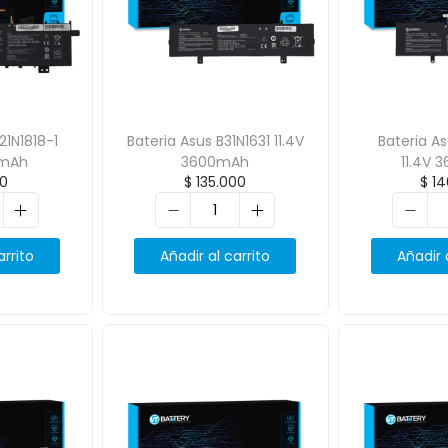
21N1818-1
Bateria Asus B31N1631 11.4V
Bateria A
0mAh
3600mAh
11.4V
00
$
135.000
$
14
arrito
Añadir al carrito
Añadir 