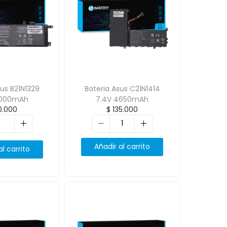
sus B21N1329
Bateria Asus C21N1414
4000mAh
7.4V 4650mAh
0.000
$
135.000
Añadir al carrito
al carrito