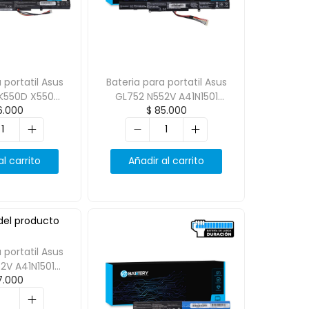
 portatil Asus
Bateria para portatil Asus
 K550D X550D
GL752 N552V A41N1501
.000
$
85.000
.4V 2600mAh
14.4V/2600mAh
al carrito
Añadir al carrito
 portatil Asus
2V A41N1501
7.000
2600mAh