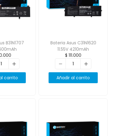
sus B31N1707
Bateria Asus C31N1620
 3600mAh
11.55V 4210mAh
0.000
$
111.000
al carrito
Añadir al carrito