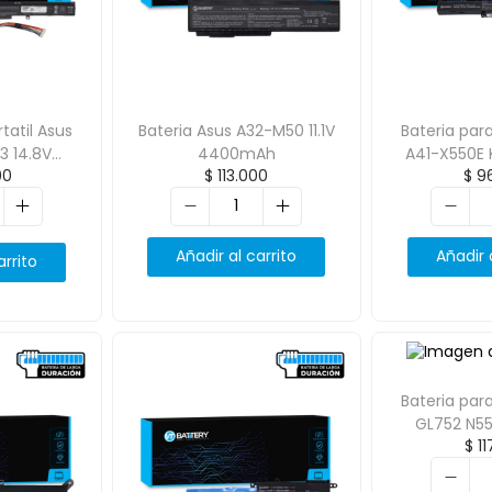
tatil Asus
Bateria Asus A32-M50 11.1V
Bateria para
3 14.8V
4400mAh
A41-X550E
00
$
113.000
$
96
Ah
x550z 14
Añadir al carrito
Añadir 
arrito
Bateria para
GL752 N55
$
11
14.4V/