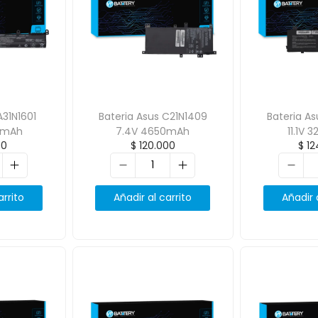
A31N1601
Bateria Asus C21N1409
Bateria A
0mAh
7.4V 4650mAh
11.1V
00
$
120.000
$
12
arrito
Añadir al carrito
Añadir 