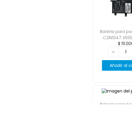
Bateria para por
C21N1347 X555
$
111.00
K555 Series
4650m
Añadir al c
Bateria para por
C21N1335 7.5V
$
125.0