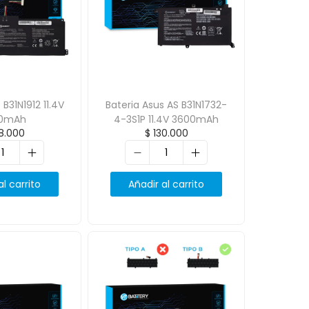
 B31N1912 11.4V
Bateria Asus AS B31N1732-
0mAh
4-3S1P 11.4V 3600mAh
8.000
$
130.000
al carrito
Añadir al carrito