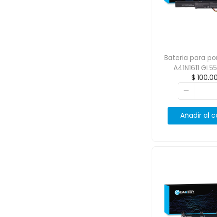
Bateria para por
A41N1611 GL55
$
100.0
2200m
Añadir al c