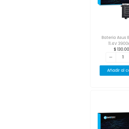
Bateria Asus 
11.4V 390
$
130.0
Añadir al c