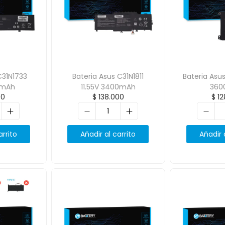
C31N1733
Bateria Asus C31N1811
Bateria Asus
0mAh
11.55V 3400mAh
360
00
$
138.000
$
12
arrito
Añadir al carrito
Añadir 