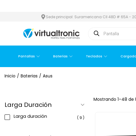
 METROPOLITANA
PAGO CONTRA ENTREGA,
EN MEDELLÍN Y ÁREA 
Sede principal: Suramericana Cll 48D # 65A - 20
Pantallas
Baterías
Teclados
Cargado
Inicio
/
Baterias
/
Asus
Mostrando
1
–
48
de 
Larga Duración
Larga duración
( 9 )