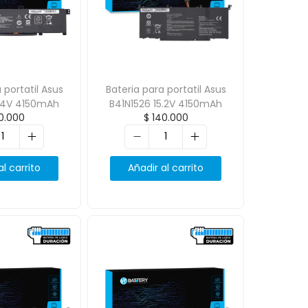
 portatil Asus
Bateria para portatil Asus
1.4V 4150mAh
B41N1526 15.2V 4150mAh
0.000
$
140.000
al carrito
Añadir al carrito