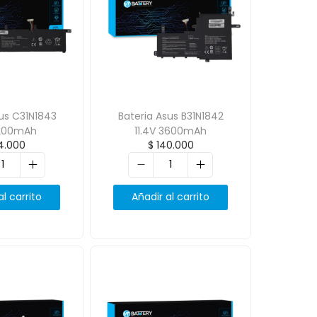
sus C31N1843
Bateria Asus B31N1842
 3200mAh
11.4V 3600mAh
4.000
$
140.000
al carrito
Añadir al carrito