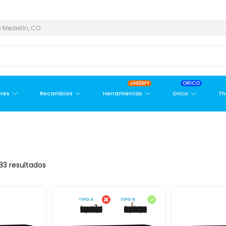
METROPOLITANA
PAGO CONTRA ENTREGA,
EN MEDELLÍN Y ÁREA 
 Medellín, CO
JAKEMY
ORICO
res
Recambios
Herramientas
Orico
Th
83 resultados