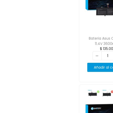
Bateria Asus 
11.4V 360
$
135.0
Añadir al c