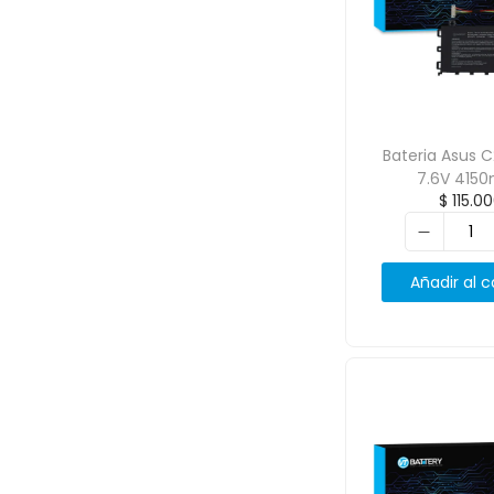
Bateria Asus C
7.6V 415
$
115.0
Añadir al c