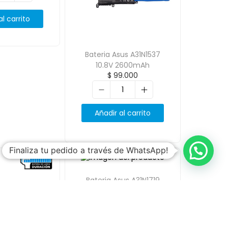
al carrito
Bateria Asus A31N1537
10.8V 2600mAh
$
99.000
Añadir al carrito
Finaliza tu pedido a través de WhatsApp!
Bateria Asus A31N1719
10.8V 2600mAh
$
99.000