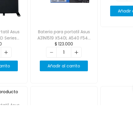
Añadir 
tatil Asus
Bateria para portatil Asus
D Series
A31N1519 X540L A540 F540
0
$
123.000
 7.6V
R540 11.25V 2600Mah
Ah
arrito
Añadir al carrito
tatil Asus
 4000mAh
00