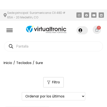
ÍN Y ÁREA METROPOLITANA
PAGO CONTRA ENTREGA,
EN MEDELL
Sede principal: Suramericana Cll 48D #
65A - 20 Medellín, CO
0
Inicio
/
Teclados
/
Sure
Filtro