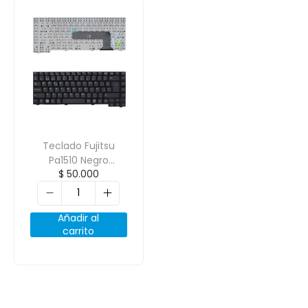
Teclado Fujitsu
Pa1510 Negro
$
50.000
Español OEM
Añadir al
carrito