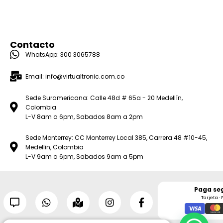
Contacto
WhatsApp: 300 3065788
Email: info@virtualtronic.com.co
Sede Suramericana: Calle 48d # 65a - 20 Medellín,
Colombia
L-V 8am a 6pm, Sabados 8am a 2pm
Sede Monterrey: CC Monterrey Local 385, Carrera 48 #10-45,
Medellin, Colombia
L-V 9am a 6pm, Sabados 9am a 5pm
Paga se
Tarjeta · 