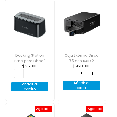
Docking Station
Caja Externa Disco
Base para Disco 1
3.5 con RAID 2
$
95.000
$
420.000
Bahias 2.5/3.5
Bahias USB 3.0
ORICO-6819C3-V1
ORICO-9528RU3
Añadir al
Añadir al
carrito
carrito
Agotado
Agotado