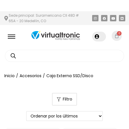
 ÁREA METROPOLITANA
PAGO CONTRA ENTREGA,
EN MEDELLÍN Y 
Sede principal: Suramericana Cll 48D #
65A - 20 Medellín, CO
0
Inicio
/
Accesorios
/
Caja Externa SSD/Disco
Filtro