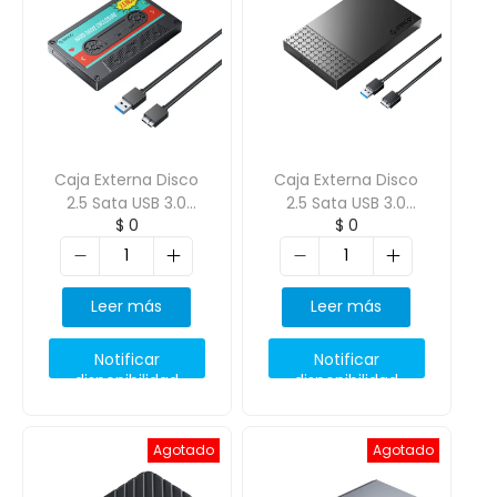
Caja Externa Disco
Caja Externa Disco
2.5 Sata USB 3.0
2.5 Sata USB 3.0
$
0
$
0
cassette Negro
ORICO-2526U3-V1-
ORICO-2580U3
BK-EP
Leer más
Leer más
Notificar
Notificar
disponibilidad
disponibilidad
Agotado
Agotado