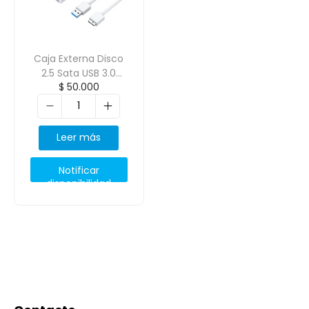
Caja Externa Disco
2.5 Sata USB 3.0
$
50.000
cassette Blanca
ORICO-2580U3
Leer más
Notificar
disponibilidad