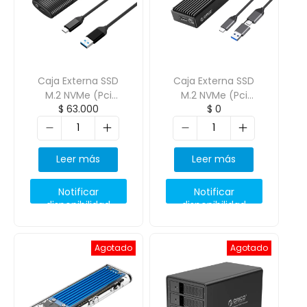
Caja Externa SSD
Caja Externa SSD
M.2 NVMe (Pci
M.2 NVMe (Pci
$
63.000
$
0
Express) ORICO-
Express) ORICO-
PWM2
M2PV
Leer más
Leer más
Notificar
Notificar
disponibilidad
disponibilidad
Agotado
Agotado