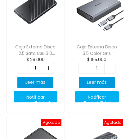
Caja Externa Disco
Caja Externa Disco
2.5 Sata USB 3.0
3.5 Color Gris
$
29.000
$
155.000
ORICO-25PW1-U3-
Oscuro ORICO-
BK
DD35-C3
Leer más
Leer más
Notificar
Notificar
disponibilidad
disponibilidad
Agotado
Agotado