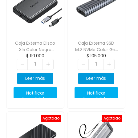
Caja Externa Disco
Caja Externa SSD
3.5 Color Negro
M.2 NVMe Color Gris
$
110.000
$
105.000
ORICO-DDL35-U3
ORICO-AM2C3-G2
Leer más
Leer más
Notificar
Notificar
disponibilidad
disponibilidad
Agotado
Agotado