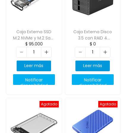
Caja Externa SSD
Caja Externa Disco
M.2 NVMe y M.2 Sata
3.5 con RAID 4
$
95.000
$
0
Transparente
Bahias USB 3.0
ORICO-TCM2M
ORICO-9548RU3
Leer más
Leer más
Notificar
Notificar
disponibilidad
disponibilidad
Agotado
Agotado