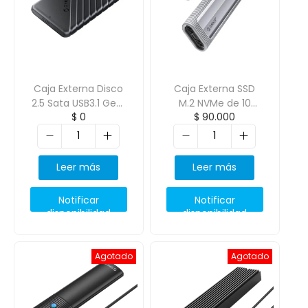
Caja Externa Disco
Caja Externa SSD
2.5 Sata USB3.1 Gen1
M.2 NVMe de 10
$
0
$
90.000
tipo C ORICO-
Gbps con funda
25PW1C-C3
protectora ORICO-
AXM2-G2-V1
Leer más
Leer más
Notificar
Notificar
disponibilidad
disponibilidad
Agotado
Agotado