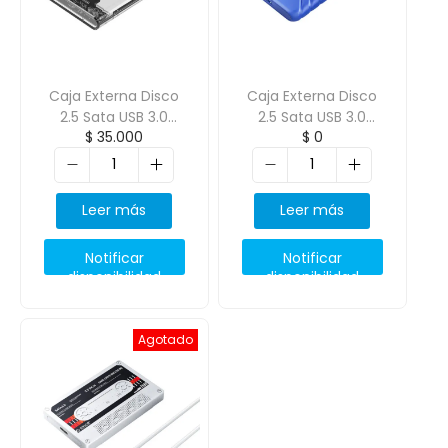
Caja Externa Disco
Caja Externa Disco
2.5 Sata USB 3.0
2.5 Sata USB 3.0
$
35.000
$
0
Transparente
ORICO-25PW1
ORICO-2139U3
Leer más
Leer más
Notificar
Notificar
disponibilidad
disponibilidad
Agotado