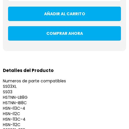
AÑADIR AL CARRITO
COMPRAR AHORA
Detalles del Producto
Numeros de parte compatibles
SS03XL
SS03
HSTNN-LB8G
HSTNN-IB8C
HSN-I13C-4
HSN-I12C
HSN-113C-4
HSN-112C