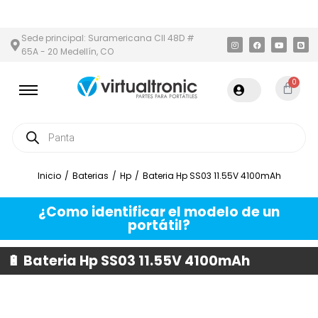
ÁREA METROPOLITANA
PAGO CONTRA ENTREGA,
EN MEDELLÍN Y 
Sede principal: Suramericana Cll 48D #
65A - 20 Medellín, CO
0
Inicio
/
Baterias
/
Hp
/
Bateria Hp SS03 11.55V 4100mAh
¿Como identificar el modelo de un
portátil?
🔋 Bateria Hp SS03 11.55V 4100mAh