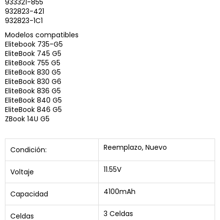
933321-855
932823-421
932823-1C1
Modelos compatibles
Elitebook 735-G5
EliteBook 745 G5
EliteBook 755 G5
EliteBook 830 G5
EliteBook 830 G6
EliteBook 836 G5
EliteBook 840 G5
EliteBook 846 G5
ZBook 14U G5
Reemplazo, Nuevo
Condición:
11.55V
Voltaje
4100mAh
Capacidad
3 Celdas
Celdas