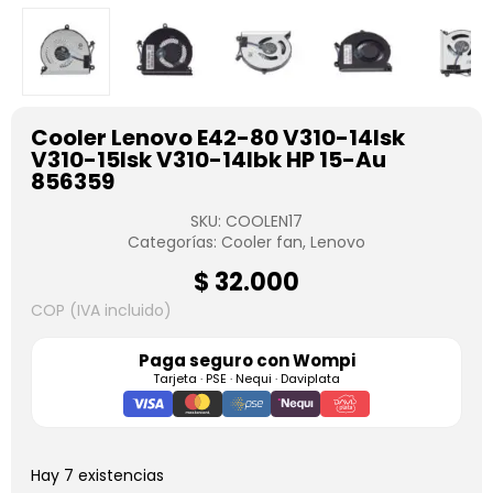
Cooler Lenovo E42-80 V310-14Isk
V310-15Isk V310-14Ibk HP 15-Au
856359
SKU:
COOLEN17
Categorías:
Cooler fan
,
Lenovo
$
32.000
COP (IVA incluido)
Paga seguro con
Wompi
Tarjeta · PSE · Nequi · Daviplata
Hay 7 existencias