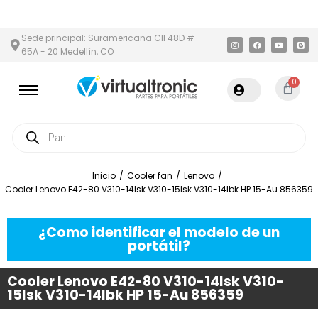
N Y ÁREA METROPOLITANA
PAGO CONTRA ENTREGA,
EN MEDELLÍ
Sede principal: Suramericana Cll 48D #
65A - 20 Medellín, CO
0
Inicio
/
Cooler fan
/
Lenovo
/
Cooler Lenovo E42-80 V310-14Isk V310-15Isk V310-14Ibk HP 15-Au 856359
¿Como identificar el modelo de un
portátil?
Cooler Lenovo E42-80 V310-14Isk V310-
15Isk V310-14Ibk HP 15-Au 856359