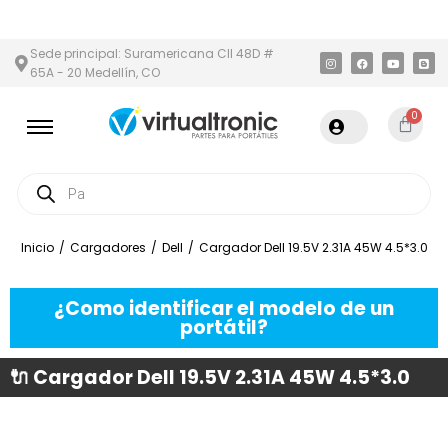
N Y ÁREA METROPOLITANA
PAGO CONTRA ENTREGA,
EN MEDELLÍ
Sede principal: Suramericana Cll 48D #
65A - 20 Medellín, CO
0
Inicio
/
Cargadores
/
Dell
/
Cargador Dell 19.5V 2.31A 45W 4.5*3.0
¿Como identificar el modelo de un
portátil?
🔌 Cargador Dell 19.5V 2.31A 45W 4.5*3.0