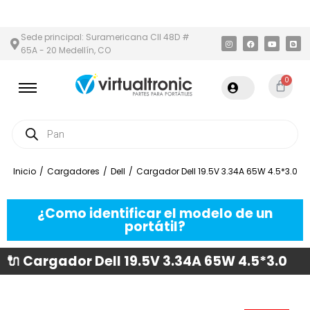
 ÁREA METROPOLITANA
PAGO CONTRA ENTREGA,
EN MEDELLÍN Y
Sede principal: Suramericana Cll 48D #
65A - 20 Medellín, CO
0
Inicio
/
Cargadores
/
Dell
/
Cargador Dell 19.5V 3.34A 65W 4.5*3.0
¿Como identificar el modelo de un
portátil?
🔌 Cargador Dell 19.5V 3.34A 65W 4.5*3.0