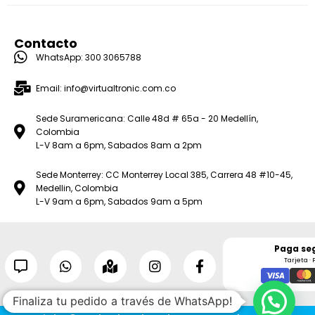
Contacto
WhatsApp: 300 3065788
Email: info@virtualtronic.com.co
Sede Suramericana: Calle 48d # 65a - 20 Medellín,
Colombia
L-V 8am a 6pm, Sabados 8am a 2pm
Sede Monterrey: CC Monterrey Local 385, Carrera 48 #10-45,
Medellin, Colombia
L-V 9am a 6pm, Sabados 9am a 5pm
Paga se
Tarjeta · 
Finaliza tu pedido a través de WhatsApp!