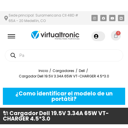
N Y ÁREA METROPOLITANA
PAGO CONTRA ENTREGA,
EN MEDELLÍ
Sede principal: Suramericana Cll 48D #
65A - 20 Medellín, CO
0
Inicio
/
Cargadores
/
Dell
/
Cargador Dell 19.5V 3.34A 65W VT-CHARGER 4.5*3.0
¿Como identificar el modelo de un
portátil?
🔌 Cargador Dell 19.5V 3.34A 65W VT-
CHARGER 4.5*3.0