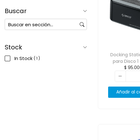
Buscar
Stock
Docking Stat
In Stock
( 1 )
para Disco 1
$
95.00
2.5/3.5 ORICO-
Añadir al c