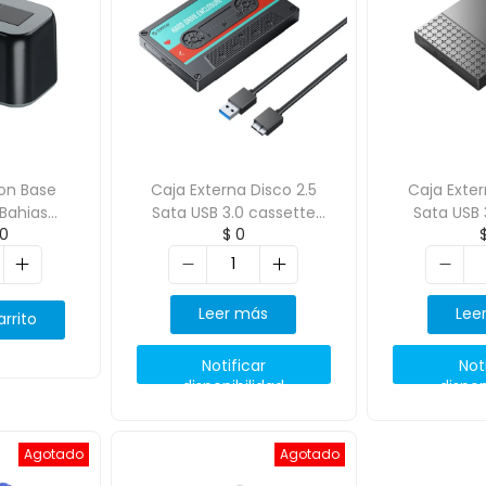
ion Base
Caja Externa Disco 2.5
Caja Exter
 Bahias
Sata USB 3.0 cassette
Sata USB
0
$
0
6819C3-V1
Negro ORICO-2580U3
2526U3
Leer más
Lee
arrito
Notificar
Not
disponibilidad
dispon
Agotado
Agotado