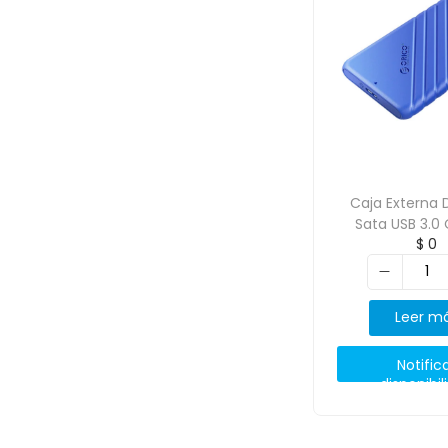
Caja Externa D
Sata USB 3.0
$
0
25PW1
Leer m
Notific
disponibil