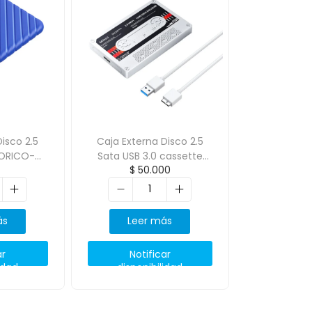
isco 2.5
Caja Externa Disco 2.5
 ORICO-
Sata USB 3.0 cassette
$
50.000
Blanca ORICO-2580U3
ás
Leer más
ar
Notificar
idad
disponibilidad