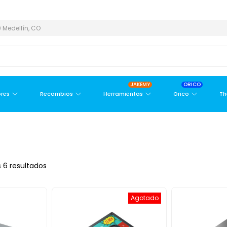
METROPOLITANA
PAGO CONTRA ENTREGA,
EN MEDELLÍN Y ÁREA M
 Medellín, CO
JAKEMY
ORICO
res
Recambios
Herramientas
Orico
Th
 6 resultados
Agotado