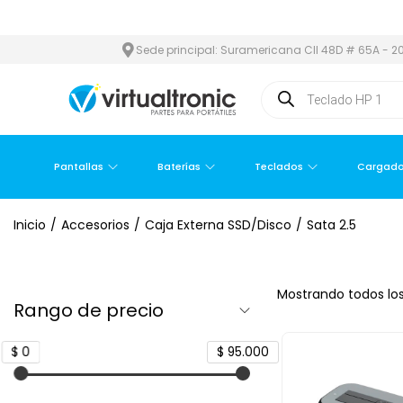
METROPOLITANA
PAGO CONTRA ENTREGA,
EN MEDELLÍN Y ÁREA 
Sede principal: Suramericana Cll 48D # 65A - 20
Pantallas
Baterías
Teclados
Cargado
Inicio
/
Accesorios
/
Caja Externa SSD/Disco
/
Sata 2.5
Mostrando todos los
Rango de precio
$ 0
$ 95.000