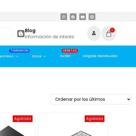
ETROPOLITANA
PAGO CONTRA ENTREGA,
EN MEDELLÍN Y ÁREA M
Blog
0
Información de interés
THERMIKON
OFERTAS
Outlet
Hágase distribuidor
ermikon
Otros
Agotado
Agotado