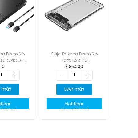
na Disco 2.5
Caja Externa Disco 2.5
 3.0 ORICO-
Sata USB 3.0
$
0
$
35.000
-V1-BK-EP
Transparente ORICO-
2139U3
r más
Leer más
ificar
Notificar
ibilidad
disponibilidad