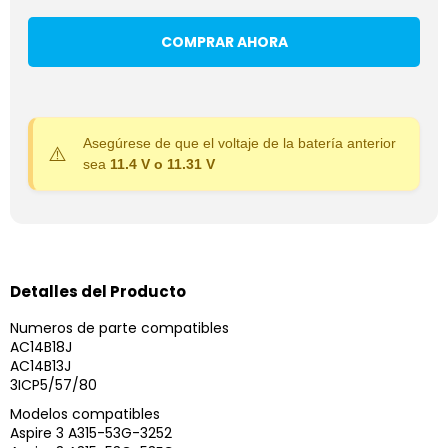
COMPRAR AHORA
Asegúrese de que el voltaje de la batería anterior
sea
11.4 V o 11.31 V
Detalles del Producto
Numeros de parte compatibles
AC14B18J
AC14B13J
3ICP5/57/80
Modelos compatibles
Aspire 3 A315-53G-3252