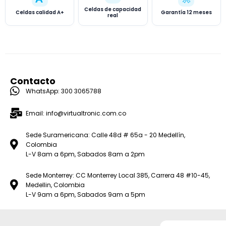
Celdas de capacidad
Celdas calidad A+
Garantía 12 meses
real
Contacto
WhatsApp: 300 3065788
Email: info@virtualtronic.com.co
Sede Suramericana: Calle 48d # 65a - 20 Medellín,
Colombia
L-V 8am a 6pm, Sabados 8am a 2pm
Sede Monterrey: CC Monterrey Local 385, Carrera 48 #10-45,
Medellin, Colombia
L-V 9am a 6pm, Sabados 9am a 5pm