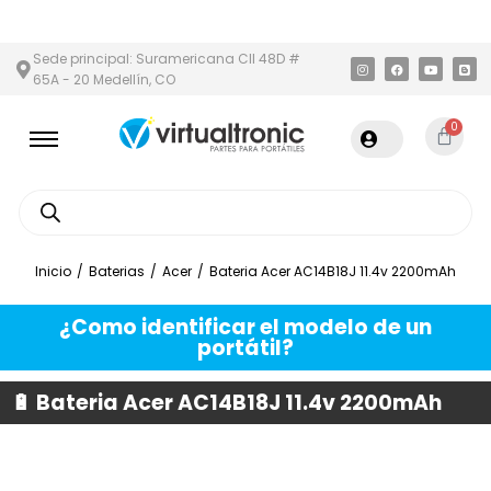
EA METROPOLITANA
PAGO CONTRA ENTREGA,
EN MEDELLÍN Y ÁR
Sede principal: Suramericana Cll 48D #
65A - 20 Medellín, CO
0
Inicio
/
Baterias
/
Acer
/
Bateria Acer AC14B18J 11.4v 2200mAh
¿Como identificar el modelo de un
portátil?
🔋 Bateria Acer AC14B18J 11.4v 2200mAh