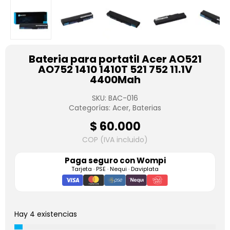
Bateria para portatil Acer AO521
AO752 1410 1410T 521 752 11.1V
4400Mah
SKU:
BAC-016
Categorías:
Acer
,
Baterias
$
60.000
COP (IVA incluido)
Paga seguro con
Wompi
Tarjeta · PSE · Nequi · Daviplata
Hay 4 existencias