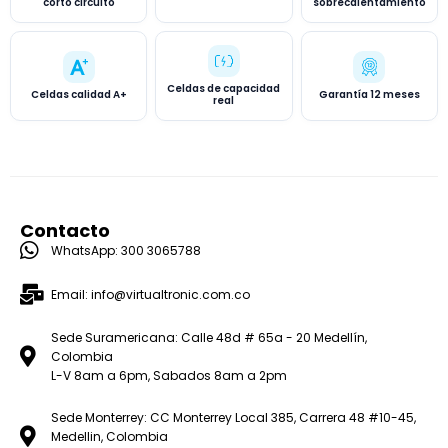
corto circuito
sobrecalentamiento
Celdas de capacidad
Celdas calidad A+
Garantía 12 meses
real
Contacto
WhatsApp: 300 3065788
Email: info@virtualtronic.com.co
Sede Suramericana: Calle 48d # 65a - 20 Medellín,
Colombia
L-V 8am a 6pm, Sabados 8am a 2pm
Sede Monterrey: CC Monterrey Local 385, Carrera 48 #10-45,
Medellin, Colombia