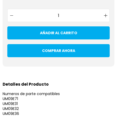
AÑADIR AL CARRITO
COMPRAR AHORA
Detalles del Producto
Numeros de parte compatibles
UM09E71
UM09E31
UM09E32
UM09E36