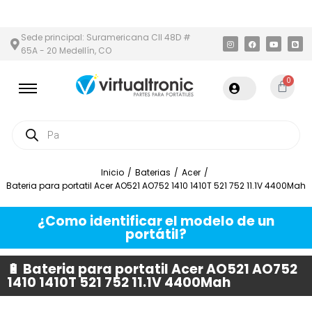
 ÁREA METROPOLITANA
PAGO CONTRA ENTREGA,
EN MEDELLÍN Y
Sede principal: Suramericana Cll 48D #
65A - 20 Medellín, CO
0
Inicio
/
Baterias
/
Acer
/
Bateria para portatil Acer AO521 AO752 1410 1410T 521 752 11.1V 4400Mah
¿Como identificar el modelo de un
portátil?
🔋 Bateria para portatil Acer AO521 AO752
1410 1410T 521 752 11.1V 4400Mah