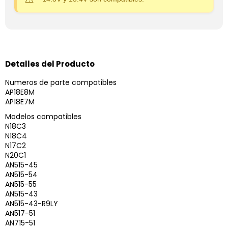
Detalles del Producto
Numeros de parte compatibles
AP18E8M
AP18E7M
Modelos compatibles
N18C3
N18C4
N17C2
N20C1
AN515-45
AN515-54
AN515-55
AN515-43
AN515-43-R9LY
AN517-51
AN715-51