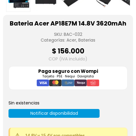
Bateria Acer AP18E7M 14.8V 3620mAh
SKU:
BAC-032
Categorías:
Acer
,
Baterias
$
156.000
COP (IVA incluido)
Paga seguro con
Wompi
Tarjeta · PSE · Nequi · Daviplata
Sin existencias
Notificar disponibilidad
14.8V y 15.4V son compatibles.