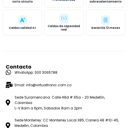
corto circuito
sobrecalentamiento
Celdas de capacidad
Celdas calidad A+
Garantía 12 meses
real
Contacto
WhatsApp: 300 3065788
Email: info@virtualtronic.com.co
Sede Suramericana: Calle 48d # 65a - 20 Medellín,
Colombia
L-V 8am a 6pm, Sabados 8am a 2pm
Sede Monterrey: CC Monterrey Local 385, Carrera 48 #10-45,
Medellin, Colombia