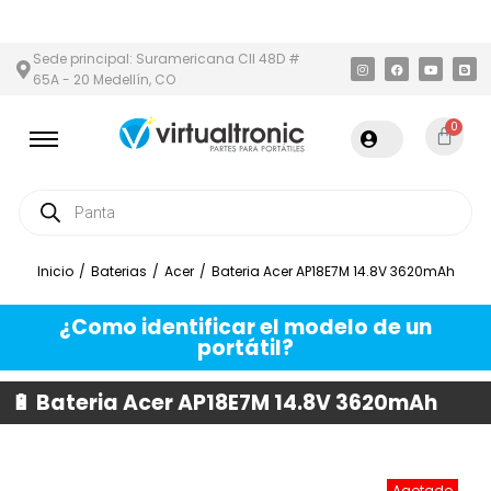
Y ÁREA METROPOLITANA
PAGO CONTRA ENTREGA,
EN MEDELLÍN Y
Sede principal: Suramericana Cll 48D #
65A - 20 Medellín, CO
0
Inicio
/
Baterias
/
Acer
/
Bateria Acer AP18E7M 14.8V 3620mAh
¿Como identificar el modelo de un
portátil?
🔋 Bateria Acer AP18E7M 14.8V 3620mAh
Agotado