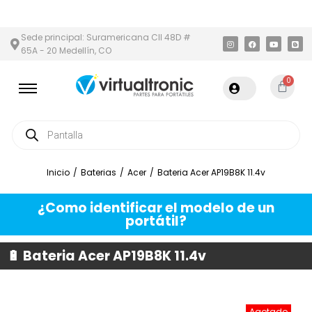
 ÁREA METROPOLITANA
PAGO CONTRA ENTREGA,
EN MEDELLÍN Y
Sede principal: Suramericana Cll 48D #
65A - 20 Medellín, CO
0
Inicio
/
Baterias
/
Acer
/
Bateria Acer AP19B8K 11.4v
¿Como identificar el modelo de un
portátil?
🔋 Bateria Acer AP19B8K 11.4v
Agotado