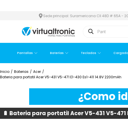
ETROPOLITANA
PAGO CONTRA ENTREGA,
EN MEDELLÍN Y ÁREA M
Sede principal: Suramericana Cll 48D # 65A - 20
Pantallas
Baterías
Teclados
Cargado
Inicio
/
Baterias
/
Acer
/
Bateria para portatil Acer V5-431 V5-471 E1-430 Es1-411 14.8V 2200mAh
¿Como ide
🔋 Bateria para portatil Acer V5-431 V5-471