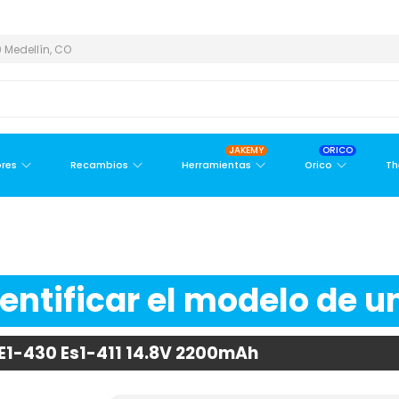
ETROPOLITANA
PAGO CONTRA ENTREGA,
EN MEDELLÍN Y ÁREA M
 Medellín, CO
JAKEMY
ORICO
res
Recambios
Herramientas
Orico
Th
ntificar el modelo de un
 E1-430 Es1-411 14.8V 2200mAh