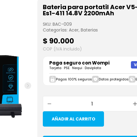
Bateria para portatil Acer V5
Es1-411 14.8V 2200mAh
SKU:
BAC-009
Categorías:
Acer
,
Baterias
$
90.000
COP (IVA incluido)
Paga seguro con
Wompi
Tarjeta · PSE · Nequi · Daviplata
Pagos 100% seguros
Datos protegidos
AÑADIR AL CARRITO