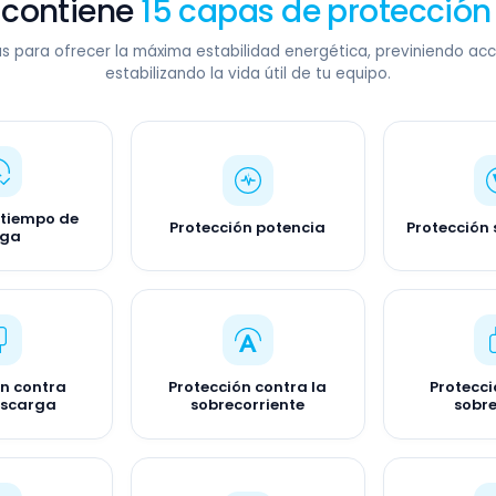
 contiene
15 capas de protección
s para ofrecer la máxima estabilidad energética, previniendo acc
estabilizando la vida útil de tu equipo.
 tiempo de
Protección potencia
Protección 
rga
ón contra
Protección contra la
Protecci
escarga
sobrecorriente
sobr