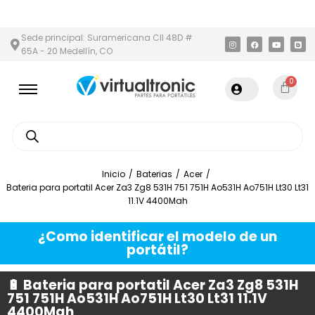
ÁREA METROPOLITANA
PAGO CONTRA ENTREGA,
EN MEDELLÍN Y 
Sede principal: Suramericana Cll 48D #
65A - 20 Medellín, CO
0
Inicio
/
Baterias
/
Acer
/
Bateria para portatil Acer Za3 Zg8 531H 751 751H Ao531H Ao751H Lt30 Lt31
11.1V 4400Mah
¿Como identificar el modelo de un
portátil?
🔋 Bateria para portatil Acer Za3 Zg8 531H
751 751H Ao531H Ao751H Lt30 Lt31 11.1V
4400Mah