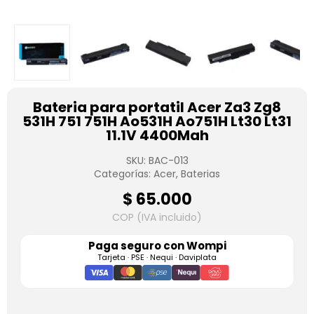
Bateria para portatil Acer Za3 Zg8
531H 751 751H Ao531H Ao751H Lt30 Lt31
11.1V 4400Mah
SKU:
BAC-013
Categorías:
Acer
,
Baterias
$
65.000
COP (IVA incluido)
Paga seguro con
Wompi
Tarjeta · PSE · Nequi · Daviplata