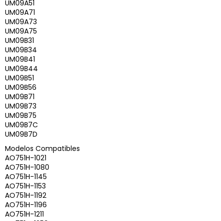
UM09A51
UM09A71
UM09A73
UM09A75
UM09B31
UM09B34
UM09B41
UM09B44
UM09B51
UM09B56
UM09B71
UM09B73
UM09B75
UM09B7C
UM09B7D
Modelos Compatibles
AO751H-1021
AO751H-1080
AO751H-1145
AO751H-1153
AO751H-1192
AO751H-1196
AO751H-1211