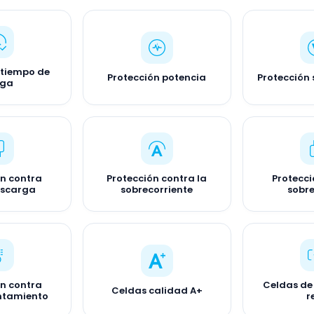
 tiempo de
Protección potencia
Protección 
rga
ón contra
Protección contra la
Protecci
escarga
sobrecorriente
sobr
ón contra
Celdas de
Celdas calidad A+
ntamiento
r