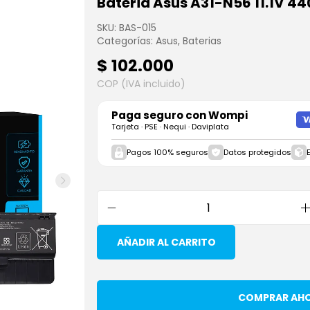
Bateria Asus A31-N56 11.1V 4
SKU:
BAS-015
Categorías:
Asus
,
Baterias
$
102.000
COP (IVA incluido)
Paga seguro con
Wompi
Tarjeta · PSE · Nequi · Daviplata
Pagos 100% seguros
Datos protegidos
AÑADIR AL CARRITO
COMPRAR AH