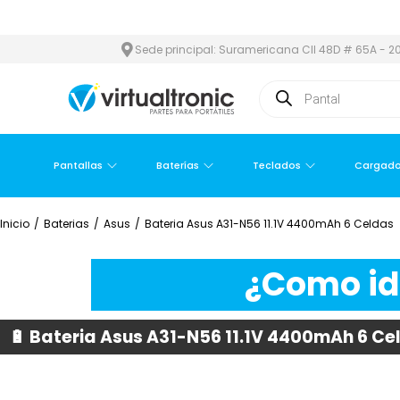
REA METROPOLITANA
PAGO CONTRA ENTREGA,
EN MEDELLÍN Y Á
Sede principal: Suramericana Cll 48D # 65A - 20
Pantallas
Baterías
Teclados
Cargado
Inicio
/
Baterias
/
Asus
/
Bateria Asus A31-N56 11.1V 4400mAh 6 Celdas
¿Como ide
🔋 Bateria Asus A31-N56 11.1V 4400mAh 6 Ce