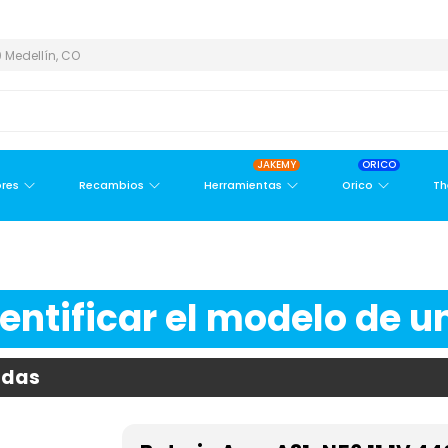
REA METROPOLITANA
PAGO CONTRA ENTREGA,
EN MEDELLÍN Y ÁR
 Medellín, CO
JAKEMY
ORICO
res
Recambios
Herramientas
Orico
Th
ntificar el modelo de un
ldas