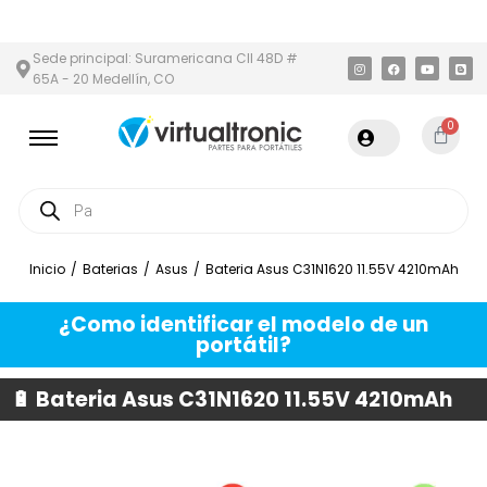
ITANA
PAGO CONTRA ENTREGA,
EN MEDELLÍN Y ÁREA METROPOL
Sede principal: Suramericana Cll 48D #
65A - 20 Medellín, CO
0
Inicio
/
Baterias
/
Asus
/
Bateria Asus C31N1620 11.55V 4210mAh
¿Como identificar el modelo de un
portátil?
🔋 Bateria Asus C31N1620 11.55V 4210mAh