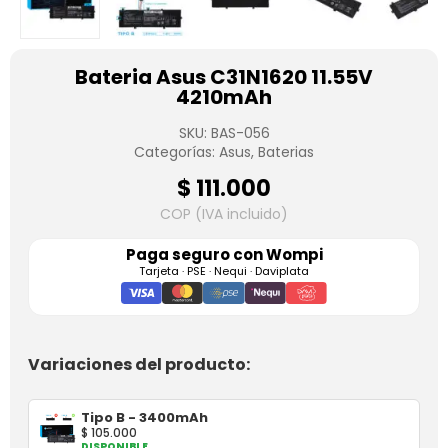
Bateria Asus C31N1620 11.55V
4210mAh
SKU:
BAS-056
Categorías:
Asus
,
Baterias
$
111.000
COP (IVA incluido)
Paga seguro con
Wompi
Tarjeta · PSE · Nequi · Daviplata
Variaciones del producto:
Tipo B - 3400mAh
$
105.000
DISPONIBLE