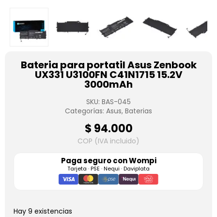
Bateria para portatil Asus Zenbook
UX331 U3100FN C41N1715 15.2V
3000mAh
SKU:
BAS-045
Categorías:
Asus
,
Baterias
$
94.000
COP (IVA incluido)
Paga seguro con
Wompi
Tarjeta · PSE · Nequi · Daviplata
Hay 9 existencias