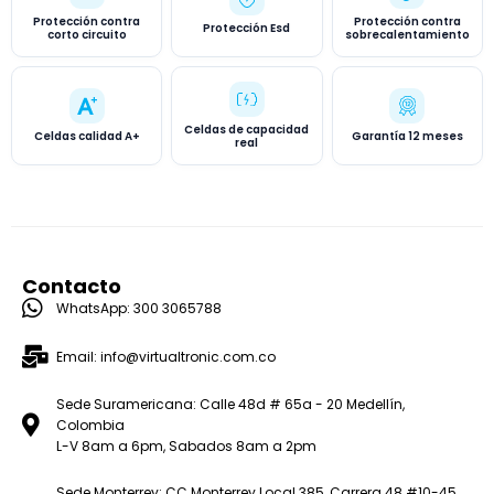
Protección contra
Protección contra
Protección Esd
corto circuito
sobrecalentamiento
Celdas de capacidad
Celdas calidad A+
Garantía 12 meses
real
Contacto
WhatsApp: 300 3065788
Email: info@virtualtronic.com.co
Sede Suramericana: Calle 48d # 65a - 20 Medellín,
Colombia
L-V 8am a 6pm, Sabados 8am a 2pm
Sede Monterrey: CC Monterrey Local 385, Carrera 48 #10-45,