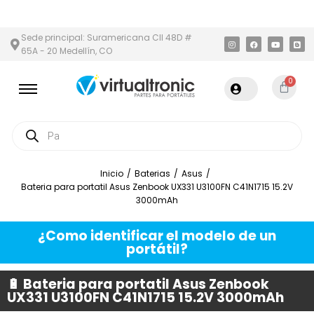
ÁREA METROPOLITANA
PAGO CONTRA ENTREGA,
EN MEDELLÍN Y Á
Sede principal: Suramericana Cll 48D #
65A - 20 Medellín, CO
0
Inicio
/
Baterias
/
Asus
/
Bateria para portatil Asus Zenbook UX331 U3100FN C41N1715 15.2V
3000mAh
¿Como identificar el modelo de un
portátil?
🔋 Bateria para portatil Asus Zenbook
UX331 U3100FN C41N1715 15.2V 3000mAh