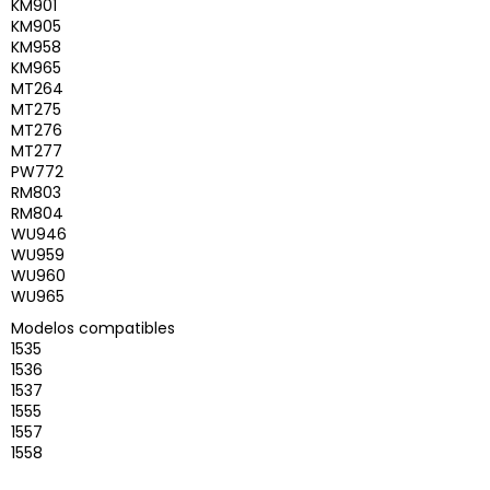
KM901
KM905
KM958
KM965
MT264
MT275
MT276
MT277
PW772
RM803
RM804
WU946
WU959
WU960
WU965
Modelos compatibles
1535
1536
1537
1555
1557
1558