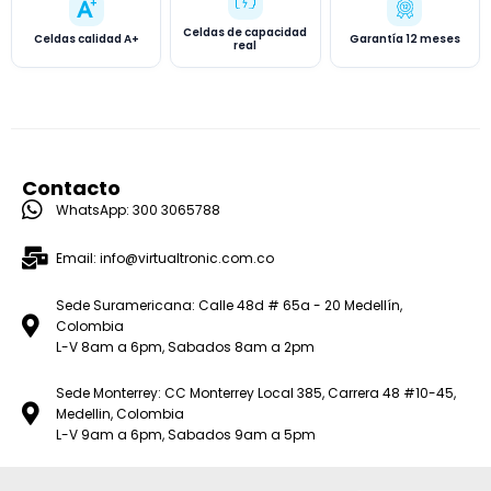
Celdas de capacidad
Celdas calidad A+
Garantía 12 meses
real
Contacto
WhatsApp: 300 3065788
Email: info@virtualtronic.com.co
Sede Suramericana: Calle 48d # 65a - 20 Medellín,
Colombia
L-V 8am a 6pm, Sabados 8am a 2pm
Sede Monterrey: CC Monterrey Local 385, Carrera 48 #10-45,
Medellin, Colombia
L-V 9am a 6pm, Sabados 9am a 5pm