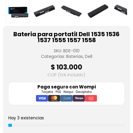
Bateria para portatil Dell 1535 1536
1537 1555 1557 1558
SKU:
BDE-010
Categorías:
Baterias
,
Dell
$
103.000
COP (IVA incluido)
Paga seguro con
Wompi
Tarjeta · PSE · Nequi · Daviplata
Hay 3 existencias