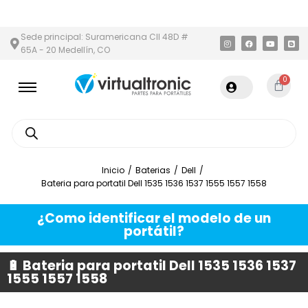
A METROPOLITANA
PAGO CONTRA ENTREGA,
EN MEDELLÍN Y ÁRE
Sede principal: Suramericana Cll 48D #
65A - 20 Medellín, CO
0
Inicio
/
Baterias
/
Dell
/
Bateria para portatil Dell 1535 1536 1537 1555 1557 1558
¿Como identificar el modelo de un
portátil?
🔋 Bateria para portatil Dell 1535 1536 1537
1555 1557 1558