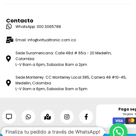
Contacto
WhatsApp: 300 3065788
Email: info@virtualtronic.com.co
Sede Suramericana: Calle 48d # 65a - 20 Medellín,
Colombia
L-V 8am a 6pm, Sabados 8am a 2pm
Sede Monterrey: CC Monterrey Local 385, Carrera 48 #10-45,
Medellin, Colombia
L-V 9am a 6pm, Sabados 9am a 5pm
Paga se
Tarjeta · 
Finaliza tu pedido a través de WhatsApp!