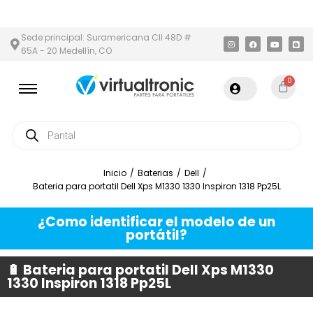
 ÁREA METROPOLITANA
PAGO CONTRA ENTREGA,
EN MEDELLÍN Y
Sede principal: Suramericana Cll 48D #
65A - 20 Medellín, CO
0
Inicio
/
Baterias
/
Dell
/
Bateria para portatil Dell Xps M1330 1330 Inspiron 1318 Pp25L
¿Como identificar el modelo de un
portátil?
🔋 Bateria para portatil Dell Xps M1330
1330 Inspiron 1318 Pp25L