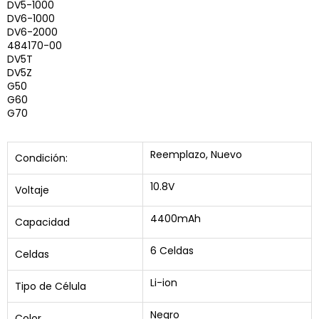
DV5-1000
DV6-1000
DV6-2000
484170-00
DV5T
DV5Z
G50
G60
G70
Reemplazo, Nuevo
Condición:
10.8V
Voltaje
4400mAh
Capacidad
6 Celdas
Celdas
Li-ion
Tipo de Célula
Negro
Color