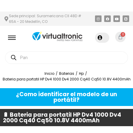
EA METROPOLITANA
PAGO CONTRA ENTREGA,
EN MEDELLÍN Y ÁR
Sede principal: Suramericana Cll 48D #
65A - 20 Medellín, CO
0
Inicio
/
Baterias
/
Hp
/
Bateria para portatil HP Dv4 1000 Dv4 2000 Cq40 Cq50 10.8V 4400mAh
¿Como identificar el modelo de un
portátil?
🔋 Bateria para portatil HP Dv4 1000 Dv4
2000 Cq40 Cq50 10.8V 4400mAh