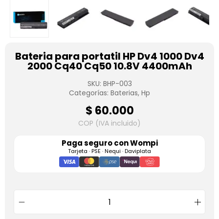
Bateria para portatil HP Dv4 1000 Dv4
2000 Cq40 Cq50 10.8V 4400mAh
SKU:
BHP-003
Categorías:
Baterias
,
Hp
$
60.000
COP (IVA incluido)
Paga seguro con
Wompi
Tarjeta · PSE · Nequi · Daviplata