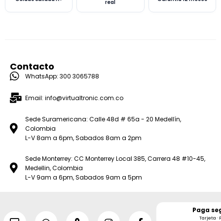
real
Contacto
WhatsApp: 300 3065788
Email: info@virtualtronic.com.co
Sede Suramericana: Calle 48d # 65a - 20 Medellín,
Colombia
L-V 8am a 6pm, Sabados 8am a 2pm
Sede Monterrey: CC Monterrey Local 385, Carrera 48 #10-45,
Medellin, Colombia
L-V 9am a 6pm, Sabados 9am a 5pm
Paga se
Tarjeta · 