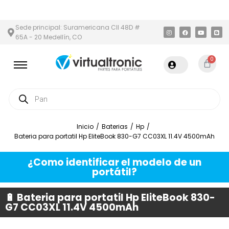
ÁREA METROPOLITANA
PAGO CONTRA ENTREGA,
EN MEDELLÍN Y 
Sede principal: Suramericana Cll 48D #
65A - 20 Medellín, CO
0
Inicio
/
Baterias
/
Hp
/
Bateria para portatil Hp EliteBook 830-G7 CC03XL 11.4V 4500mAh
¿Como identificar el modelo de un
portátil?
🔋 Bateria para portatil Hp EliteBook 830-
G7 CC03XL 11.4V 4500mAh