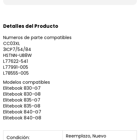
Detalles del Producto
Numeros de parte compatibles
CC03XL
3ICP7/54/84
HSTNN-UB8W
L77622-541
L77991-005
L78555-005
Modelos compatibles
Elitebook 830-G7
Elitebook 830-G8
Elitebook 835-G7
Elitebook 835-G8
Elitebook 840-G7
Elitebook 840-G8
Reemplazo, Nuevo
Condición: