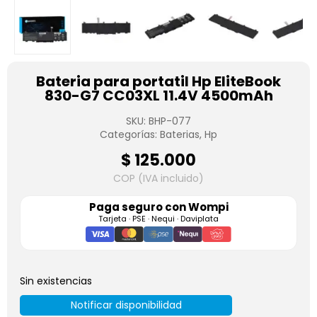
Bateria para portatil Hp EliteBook
830-G7 CC03XL 11.4V 4500mAh
SKU:
BHP-077
Categorías:
Baterias
,
Hp
$
125.000
COP (IVA incluido)
Paga seguro con
Wompi
Tarjeta · PSE · Nequi · Daviplata
Sin existencias
Notificar disponibilidad