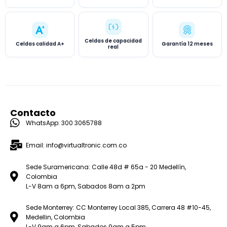
Celdas de capacidad
Celdas calidad A+
Garantía 12 meses
real
Contacto
WhatsApp: 300 3065788
Email: info@virtualtronic.com.co
Sede Suramericana: Calle 48d # 65a - 20 Medellín,
Colombia
L-V 8am a 6pm, Sabados 8am a 2pm
Sede Monterrey: CC Monterrey Local 385, Carrera 48 #10-45,
Medellin, Colombia
L-V 9am a 6pm, Sabados 9am a 5pm