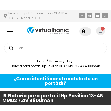
Y ÁREA METROPOLITANA
PAGO CONTRA ENTREGA,
EN MEDELLÍN 
Sede principal: Suramericana Cll 48D #
65A - 20 Medellín, CO
0
Inicio
/
Baterias
/
Hp
/
Bateria para portatil Hp Pavilion 13-AN MM02 7.4V 4800mAh
¿Como identificar el modelo de un
portátil?
🔋 Bateria para portatil Hp Pavilion 13-AN
MM02 7.4V 4800mAh