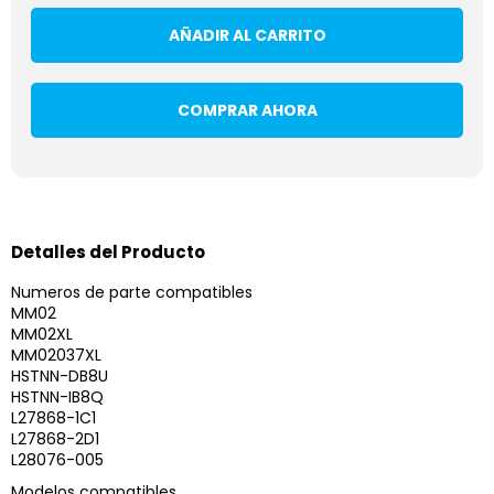
AÑADIR AL CARRITO
COMPRAR AHORA
Detalles del Producto
Numeros de parte compatibles
MM02
MM02XL
MM02037XL
HSTNN-DB8U
HSTNN-IB8Q
L27868-1C1
L27868-2D1
L28076-005
Modelos compatibles