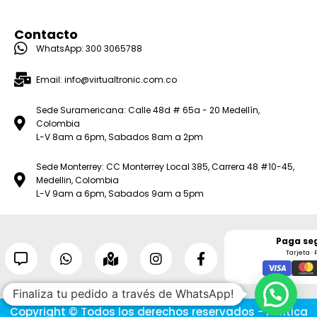
Contacto
WhatsApp: 300 3065788
Email: info@virtualtronic.com.co
Sede Suramericana: Calle 48d # 65a - 20 Medellín,
Colombia
L-V 8am a 6pm, Sabados 8am a 2pm
Sede Monterrey: CC Monterrey Local 385, Carrera 48 #10-45,
Medellin, Colombia
L-V 9am a 6pm, Sabados 9am a 5pm
Paga se
Tarjeta · 
Finaliza tu pedido a través de WhatsApp!
Copyright © Todos los derechos reservados - Política