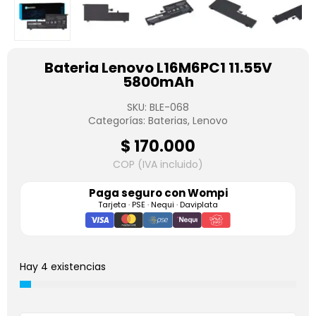
Bateria Lenovo L16M6PC1 11.55V
5800mAh
SKU:
BLE-068
Categorías:
Baterias
,
Lenovo
$
170.000
COP (IVA incluido)
Paga seguro con
Wompi
Tarjeta · PSE · Nequi · Daviplata
Hay 4 existencias