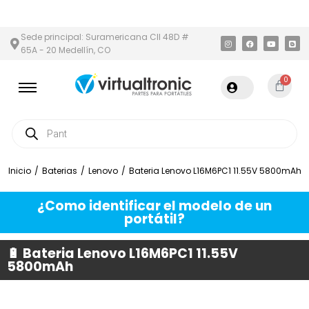
Y ÁREA METROPOLITANA
PAGO CONTRA ENTREGA,
EN MEDELLÍN Y
Sede principal: Suramericana Cll 48D #
65A - 20 Medellín, CO
0
Inicio
/
Baterias
/
Lenovo
/
Bateria Lenovo L16M6PC1 11.55V 5800mAh
¿Como identificar el modelo de un
portátil?
🔋 Bateria Lenovo L16M6PC1 11.55V
5800mAh