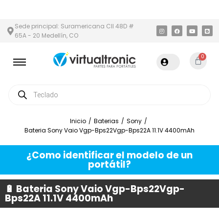
 METROPOLITANA
PAGO CONTRA ENTREGA,
EN MEDELLÍN Y ÁREA 
Sede principal: Suramericana Cll 48D #
65A - 20 Medellín, CO
0
Inicio
/
Baterias
/
Sony
/
Bateria Sony Vaio Vgp-Bps22Vgp-Bps22A 11.1V 4400mAh
¿Como identificar el modelo de un
portátil?
🔋 Bateria Sony Vaio Vgp-Bps22Vgp-
Bps22A 11.1V 4400mAh