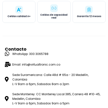
Celdas de capacidad
Celdas calidad A+
Garantía 12 meses
real
Contacto
WhatsApp: 300 3065788
Email: info@virtualtronic.com.co
Sede Suramericana: Calle 48d # 65a - 20 Medellín,
Colombia
L-V 8am a 6pm, Sabados 8am a 2pm
Sede Monterrey: CC Monterrey Local 385, Carrera 48 #10-45,
Medellin, Colombia
L-V 9am a 6pm, Sabados 9am a 5pm