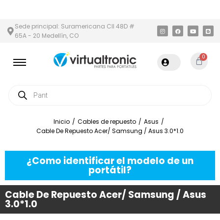
N Y ÁREA METROPOLITANA
PAGO CONTRA ENTREGA,
EN MEDELLÍ
Sede principal: Suramericana Cll 48D #
65A - 20 Medellín, CO
0
Inicio
/
Cables de repuesto
/
Asus
/
Cable De Repuesto Acer/ Samsung / Asus 3.0*1.0
¿Como identificar el modelo de un
portátil?
Cable De Repuesto Acer/ Samsung / Asus
3.0*1.0