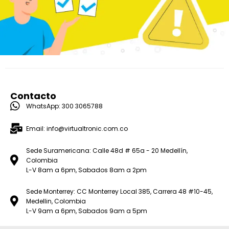
Contacto
WhatsApp: 300 3065788
Email: info@virtualtronic.com.co
Sede Suramericana: Calle 48d # 65a - 20 Medellín,
Colombia
L-V 8am a 6pm, Sabados 8am a 2pm
Sede Monterrey: CC Monterrey Local 385, Carrera 48 #10-45,
Medellin, Colombia
L-V 9am a 6pm, Sabados 9am a 5pm