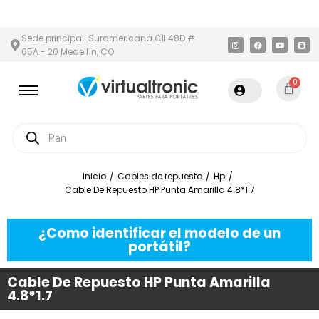
 Y ÁREA METROPOLITANA
PAGO CONTRA ENTREGA,
EN MEDELLÍN
Sede principal: Suramericana Cll 48D #
65A - 20 Medellín, CO
0
Inicio
/
Cables de repuesto
/
Hp
/
Cable De Repuesto HP Punta Amarilla 4.8*1.7
¿Como identificar el modelo de un
portátil?
Cable De Repuesto HP Punta Amarilla
4.8*1.7