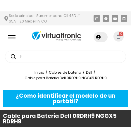
N Y ÁREA METROPOLITANA
PAGO CONTRA ENTREGA,
EN MEDELLÍ
Sede principal: Suramericana Cll 48D #
65A - 20 Medellín, CO
0
Inicio
/
Cables de batería
/
Dell
/
Cable para Bateria Dell 0RDRH9 NGGX5 RDRH9
¿Como identificar el modelo de un
portátil?
Cable para Bateria Dell 0RDRH9 NGGX5
RDRH9