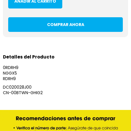
AÑADIR AL CARRITO
COMPRAR AHORA
Detalles del Producto
0RDRH9
NGGX5
RDRH9
DC020028J00
CN-00BTWN-GHIG2