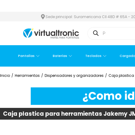
EA METROPOLITANA
PAGO CONTRA ENTREGA,
EN MEDELLÍN Y ÁR
Sede principal: Suramericana Cll 48D # 65A - 20
Pantallas
Baterías
Teclados
Cargado
Inicio
/
Herramientas
/
Dispensadores y organizadores
/
Caja plastica
¿Como ide
Caja plastica para herramientas Jakemy J