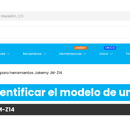
EA METROPOLITANA
PAGO CONTRA ENTREGA,
EN MEDELLÍN Y ÁRE
 Medellín, CO
JAKEMY
ORICO
res
Recambios
Herramientas
Orico
Th
 para herramientas Jakemy JM-Z14
ntificar el modelo de un
M-Z14