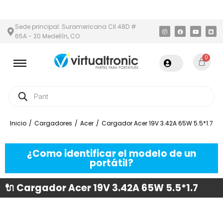
 Y ÁREA METROPOLITANA
PAGO CONTRA ENTREGA,
EN MEDELLÍN 
Sede principal: Suramericana Cll 48D #
65A - 20 Medellín, CO
0
Inicio
/
Cargadores
/
Acer
/
Cargador Acer 19V 3.42A 65W 5.5*1.7
¿Como identificar el modelo de un
portátil?
🔌 Cargador Acer 19V 3.42A 65W 5.5*1.7