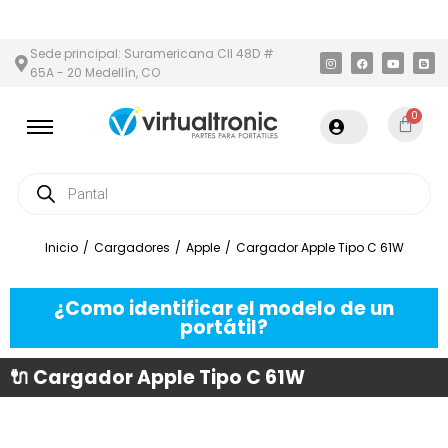
N Y ÁREA METROPOLITANA
PAGO CONTRA ENTREGA,
EN MEDELLÍ
Sede principal: Suramericana Cll 48D #
65A - 20 Medellín, CO
0
Inicio
/
Cargadores
/
Apple
/
Cargador Apple Tipo C 61W
¿Como identificar el modelo de un
portátil?
🔌 Cargador Apple Tipo C 61W