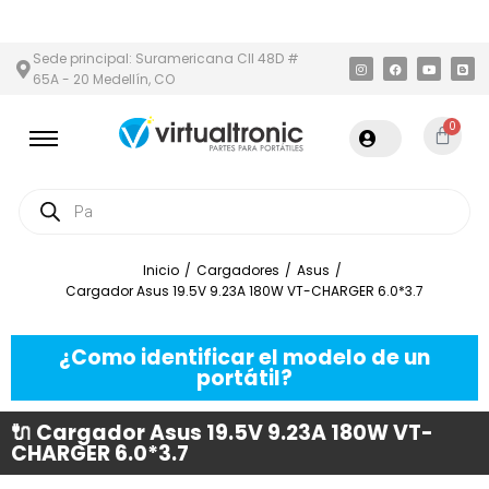
 Y ÁREA METROPOLITANA
PAGO CONTRA ENTREGA,
EN MEDELLÍN
Sede principal: Suramericana Cll 48D #
65A - 20 Medellín, CO
0
Inicio
/
Cargadores
/
Asus
/
Cargador Asus 19.5V 9.23A 180W VT-CHARGER 6.0*3.7
¿Como identificar el modelo de un
portátil?
🔌 Cargador Asus 19.5V 9.23A 180W VT-
CHARGER 6.0*3.7