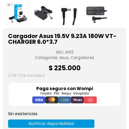
Cargador Asus 19.5V 9.23A 180W VT-
CHARGER 6.0*3.7
SKU:
AS13
Categorías:
Asus
,
Cargadores
$
225.000
COP (IVA incluido)
Paga seguro con
Wompi
Tarjeta · PSE · Nequi · Daviplata
Sin existencias
Notificar disponibilidad