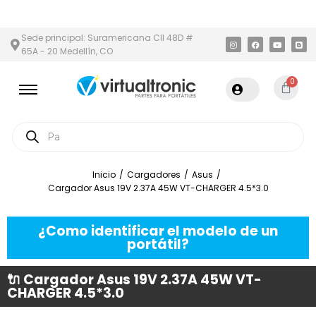
 Y ÁREA METROPOLITANA
PAGO CONTRA ENTREGA,
EN MEDELLÍN
Sede principal: Suramericana Cll 48D #
65A - 20 Medellín, CO
0
Inicio
/
Cargadores
/
Asus
/
Cargador Asus 19V 2.37A 45W VT-CHARGER 4.5*3.0
¿Como identificar el modelo de un
portátil?
🔌 Cargador Asus 19V 2.37A 45W VT-
CHARGER 4.5*3.0