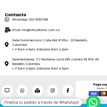
Contacto
WhatsApp: 300 3065788
Email: info@virtualtronic.com.co
Sede Suramericana: Calle 48d # 65a - 20 Medellín,
Colombia
L-V 8am a 6pm, Sabados 8am a 2pm
Sede Monterrey: CC Monterrey Local 385, Carrera 48 #10-45,
Medellin, Colombia
L-V 9am a 6pm, Sabados 9am a 5pm
Paga se
Tarjeta · 
Finaliza tu pedido a través de WhatsApp!