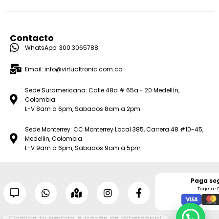
Contacto
WhatsApp: 300 3065788
Email: info@virtualtronic.com.co
Sede Suramericana: Calle 48d # 65a - 20 Medellín,
Colombia
L-V 8am a 6pm, Sabados 8am a 2pm
Sede Monterrey: CC Monterrey Local 385, Carrera 48 #10-45,
Medellin, Colombia
L-V 9am a 6pm, Sabados 9am a 5pm
Paga se
Tarjeta · 
Finaliza tu pedido a través de WhatsApp!