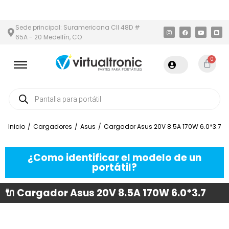
Y ÁREA METROPOLITANA
PAGO CONTRA ENTREGA,
EN MEDELLÍN 
Sede principal: Suramericana Cll 48D #
65A - 20 Medellín, CO
0
Inicio
/
Cargadores
/
Asus
/
Cargador Asus 20V 8.5A 170W 6.0*3.7
¿Como identificar el modelo de un
portátil?
🔌 Cargador Asus 20V 8.5A 170W 6.0*3.7