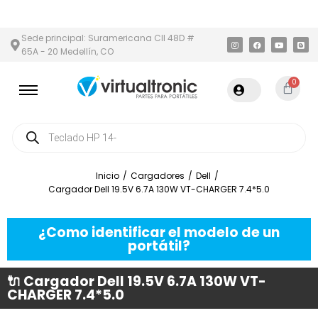
METROPOLITANA
PAGO CONTRA ENTREGA,
EN MEDELLÍN Y ÁREA 
Sede principal: Suramericana Cll 48D #
65A - 20 Medellín, CO
0
Inicio
/
Cargadores
/
Dell
/
Cargador Dell 19.5V 6.7A 130W VT-CHARGER 7.4*5.0
¿Como identificar el modelo de un
portátil?
🔌 Cargador Dell 19.5V 6.7A 130W VT-
CHARGER 7.4*5.0