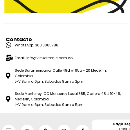
Contacto
WhatsApp: 300 3065788
Email: info@virtualtronic.com.co
Sede Suramericana: Calle 48d # 65a - 20 Medellín,
Colombia
L-V 8am a 6pm, Sabados 8am a 2pm
Sede Monterrey: CC Monterrey Local 385, Carrera 48 #10-45,
Medellin, Colombia
L-V 9am a 6pm, Sabados 9am a 5pm
Paga se
Tarjeta · 